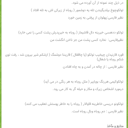
در ذیل چند نمونه از آن آورده می شود.
تولکوچوخ بیلدیگیندن تله یه دوشمور ( روباه از زیرکی اش به تله افتاد )
نظیر فارسی:‌پهلوان از پرفنی به زمین خورد
تولکو ددهسی خیرینه دال قاشیماز ( روباه به خیرپدرش پشت کسی را نمی خارد)
نظیرفارسی: نخارد کسی پشت من جز ناخن انگشت من
قورد قارنیدان چیخیب تولکو (یا چاققال ) قاریننا دوشمگ ( ازشکم شیر بیرون شد‌‌ ، رفت توی
شکم روباه یا شغال)
نظیر فارسی : از چاله در آمدن و به چاه افتادن
تولکوکیمی هررنگ بویاییر ( مثل روباه به هر رنگی در می آید)
درمورد اشخاص زیرک و مکار و حیله گر به کار می رود.
تولکونو دریسی خاطرینه قاوالار ( روباه را به خاطر پوستش تعقیب می کنند)
نظیر فارسی : دم روباه وبال روباه است.
منابع و مآخذ