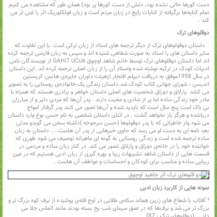
دست کورها خالی نشده بود، دلش از دست کورها پر بود) همان طور که مشاهده می کنیم
تمام کنایه‌ها برگرفته از کنایات رایج در زبان مردم است و زبان فولکلوریک اثر را غنی تر می
کند .
دوقلوهای ترک
داستان دوقولوهای ترک از دیگر ترجمه های استاد از زبان ترکی است .با این تفاوت که
سایر داستان های را استاد به صورت شفاهی شنیده اند و سپس به زبان فارسی ترجمه کرده
اند اما داستان دوقلوهای ترک توسط خانم شاهد اوچوق GAHiT UCuk از نویسندگان نامی
ادبیات کودک در ترکیه نوشته شده واستاد آن را از زبان اصلی ترجمه کرده اند. این داستان
در سال 1958موفق به دریافت دیپلم افتخار ازهیئت داوران جایزه‌ی هانس کریستین
اندرسن‌ ، شورای جهانی کتاب کودک شد.داستان زندگی یک خانواده‌ی روستایی را به تصویر
می کشد .پارلاق و دوراق شخصیت های اصلی داستان خواهر و برادری هستند که همراه با
مادر خود زندگی ساده اما پر از شادی و محبت دارند . پدر آن‌ها که مردی دلیر و از مبارزان
بی باک است پنج سال است که ناپدید شده و آن‌ها تصور می کنند پدر گرفتار امواج
دریاشده و هرگز باز نخواهد گشت . در اثنای داستان شخصی به نام حسن بوغ وارد داستان
می شود واز خاطراتی که با پدر دوقولوها (حسن سرجوخه )‌داشته سخن می گویدو مدتی
بعد نامه ای به دست او می رسد که حاوی خبرهایی از پدر آن هاست.... داستان به زبان
ساده ترجمه شده است و زندگی روستایی به گونه ای ماهرانه توصیف می شود طوری که
خواننده خود را در خانه‌ی دوراق و پارلاق تصور می کند. در کنار زبان ساده و مردمی در
قسمت هایی از داستان شاهد تشبیهات زیبا و بهره گیری از زبان ادبی هستیم که در عین
زیبایی ساده و مناسب برای کودکان و احساسات و عواطف آن هاست .
نمونه هایی از کاربرد زبان ادبی
² آفتاب با شعاع های زرین هماند سکه‌ی طلایی در اوج قله‌ی پوشیده از برف کوه بزرگ تر و
بزرگ تر می شد و برف‌ها که در عمق سرمای شب یخ بسته بودند مانند الماس جلا می
داد....(دوقلوهای ترک‌‌ ، 87)