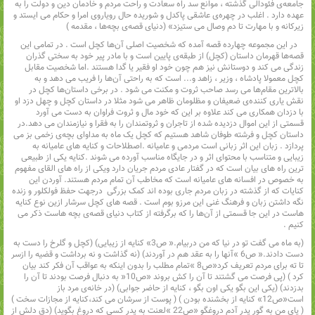
جامعه‌ی فئودالی گذشته‌ ، ‌موانع سد راه سعادت و راحت مردم و خادمان دین و دولت را به
عهده دارد . اغلب در چهره‌ی عاشقی پاکدل و شوریده حال رویاروی امرا و حکام می ایستد و
زیرکانه و با مهارت تا دم وصال می ستیزد» (دنیای قصه‌ی بچه‌ها‌ ، ‌مقدمه )
در این مجموعه چهارده قصه آمده که شخصیت اصلی آن‌ها کچل است . در تمامی این
قصه‌ها قهرمان داستان (کچل) از طبقه‌ی پایین است و با مادر پیر خود به سختی گذران
زندگی می کند و دوستانش نیز هم چون خود او فقیر یا گدا هستند .اما شخصیت مقابل
کچل معمولا پادشاه‌ ، ‌وزیر‌ ، ‌زاهد و... است که به راحتی آن‌ها را فریب می دهد و به
بالاترین مقام‌ها می رسد صاحب ثروت و مکنت می شود . در برخی داستان‌ها کچل در
نقش یاری کننده‌ی ضعیفان و مظلومان ظاهر می شود مثلا در داستان کچل و چهل دزد او
با دزدان همکاری می کند علاوه بر این که خود مال و ثروت فراوان به دست می آورد
قسمتی از این اموال دزدیده شده از تاجران و ثروتمندان را به فقرا و نیازمندان می دهد.در
داستان کچل و فرشته طوفان شاهد هستیم که کچل یک ماه به مداوای بچه‌ی زخمی بز می
پردازد . زبان این اثر زبانی است مردمی و عامیانه .اصطلاحات و کنایه های عامیانه به
زیبایی و متناسب با محتوای اثر و در جایگاه مناسب آورده می شوند .کنایه یکی از طبیعی
ترین راه های بیان است که در گفتار عادی مردم جریان دارد ویکی از راه های القای مفهوم
به خصوص در افسانه های عامیانه است که مخاطب آن تمام مردم هستند. آوردن این
کنایات که از گذشته در زبان مردم جاری بوده اند کمک بزرگی درجهت حفظ فولکلور و زنده
نگه داشتن زبان و فرهنگ غنی این مرزو بوم است . قصه های کچل سرشار ازین نوع کنایه
هاست در این جا قسمتی از آن‌ها را که برگرفته از کتاب دنیای قصه‌ی بچه هاست ذکر می
کنیم .
(به ماه می گفت تو در نیا که من دربیام.« ص3» کنایه از زیبایی) (کچل و گلرخ را دست به
دست دادند.« ص6 »‌آنها را به عقد هم در آوردند) (نه گذاشت و نه برداشت و قضیه را ازسر
تا ته برای مردم تعریف کرد«ص8 »‌تمام مطلب را بدون اینکه به عواقب آن فکر کند بیان
کرد ) (پی فرصت می گشتند تا آن را کش بروند «ص10‌« به دنبال فرصت بودند تا آن را
بدزدند) (یکی این بگو یکی اون بگو‌‌ ، کنایه از حاضر جوابی) (در خانه‌ی مرد باز
است«ص12» کنایه از بخشنده بودن ) ( پوست از سرشان می کند،‌کنایه از مجازات سخت )
( پای من به گور پدر آدم دروغگو «ص22 »‌لعنت به پدر کسی که دروغ بگوید) (دق دلش از