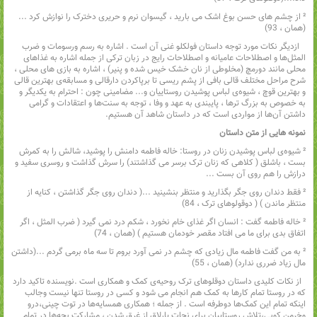
² از چشم های حسن بوغ اشک می بارید‌‌ ، گیسوان نرم و حریری دخترک را نوازش کرد ...
(همان‌‌ ، 93)
ازدیگر نکات مورد توجه داستان فولکلو غنی آن است . اشاره به رسم ورسومات و ضرب
المثل‌ها و اصطلاحات عامیانه و اصطلاحات رایج در زبان ترکی از جمله اشاره به غذاهای
محلی مانند دورمچ (مخلوطی از نان خشک خیس شده و پنیر)‌ ، ‌اشاره به بازی های محلی‌ ،
‌شرح مراحل مختلف قالی بافی از پشم ریسی تا برپاکردن دارقالی و مسابقه‌ی بهترین قالی
و بهترین قوچ‌ ، شیوه‌ی لباس پوشیدن روستاییان و... مضامینی چون : احترام به یکدیگر و
به خصوص به بزرگ ترها‌ ، ‌پایبندی به عهد و وفا‌ ، ‌توجه به سنت‌ها و اعتقادات و گرامی
داشتن آن‌ها از مواردی است که در داستان شاهد آن هستیم.
نمونه هایی از متن داستان
² شیوه‌ی لباس پوشیدن زنان در روستا: خاله فاطمه دامنش را پوشید، شالش را به کمرش
بست‌ ، ‌باشلق ( کلاهی که زنان ترک برسر می گذاشتند)‌ را سرش گذاشت و روسری سفید و
درازش را هم روی آن بست ...
² فقط دندان روی جگر بگذارید و منتظر بنشینید ...( دندان روی جگر گذاشتن‌‌ ، کنایه از
منتظر ماندن ) ( دوقولوهای ترک‌‌ ، 84)
² خاله فاطمه گفت : ‌انسان اگر غذای خام نخورد‌‌ ، شکم درد نمی گیرد ( ضرب المثل‌‌ ، اگر
اتفاق بدی برای ما می افتاد مقصر خودمان هستیم ) (همان‌‌ ، 74)
² به من گفت فاطمه مال زیادی که چشم در نمی آورد بروم تا سه ماه برمی گردم ...(داشتن
مال زیاد ضرری ندارد) (همان‌ ، ‌55)
از نکات کلیدی داستان دوقلوهای ترک روحیه‌ی کمک و همکاری است .نویسنده تاکید دارد
که در روستا تمام کارها به کمک هم انجام می شود و کسی در روستا تنها نیست وجالب
اینکه تمام این کمک‌ها دوطرفه است . از جمله ؛ همکاری همسایه‌ها در توت چینی،‌درو
وخرمن کوبی،‌تلاش روستاییان برای نجات پارلاق از غرق شدن‌ ، ‌مشارکت بچه‌ها در تمام