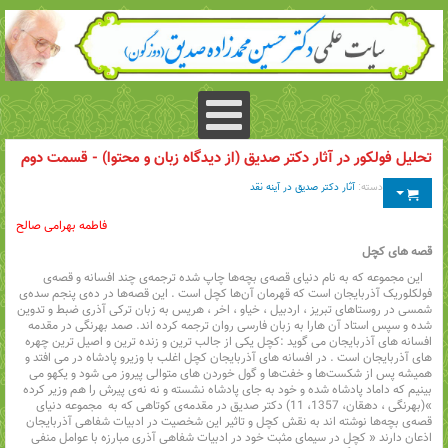
تحلیل فولکور در آثار دکتر صدیق (‌از دیدگاه زبان و محتوا) - قسمت دوم
دسته:
آثار دکتر صدیق در آینه نقد
فاطمه بهرامی صالح
قصه های کچل
این مجموعه که به نام دنیای قصه‌ی بچه‌ها چاپ شده ترجمه‌ی چند افسانه و قصه‌ی
فولکلوریک آذربایجان است که قهرمان آن‌ها کچل است . این قصه‌ها در ده‌ی پنجم سده‌ی
شمسی در روستاهای تبریز‌‌ ، اردبیل‌ ، ‌خیاو‌ ، ‌اخر‌ ، ‌هریس به زبان ترکی آذری ضبط و تدوین
شده و سپس استاد آن هارا به زبان فارسی روان ترجمه کرده اند. صمد بهرنگی در مقدمه
افسانه های آذربایجان می گوید :کچل یکی از جالب ترین و زنده ترین و اصیل ترین چهره
های آذربایجان است . در افسانه های آذربایجان کچل اغلب با وزیرو پادشاه در می افتد و
همیشه پس از شکست‌ها و خفت‌ها و گول خوردن های متوالی پیروز می شود و یکهو می
بینیم که داماد پادشاه شده و خود به جای پادشاه نشسته و نه نه‌ی پیرش را هم وزیر کرده
»(بهرنگی‌ ، ‌دهقان، 1357، 11) دکتر صدیق در مقدمه‌ی کوتاهی که به مجموعه دنیای
قصه‌ی بچه‌ها نوشته اند به نقش کچل و تاثیر این شخصیت در ادبیات شفاهی آذربایجان
اذعان دارند « کچل در سیمای مثبت خود در ادبیات شفاهی آذری مبارزه با عوامل منفی