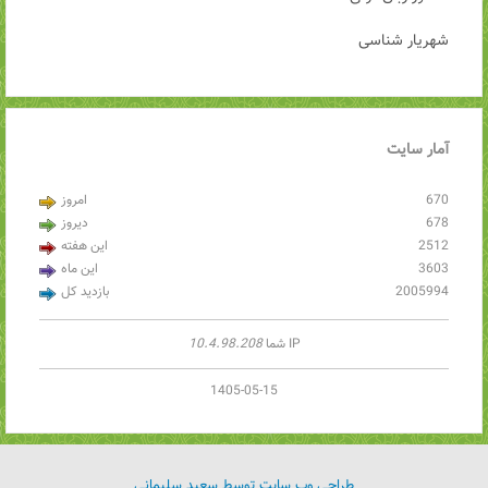
شهریار شناسی
آمار
سایت
670
امروز
678
دیروز
2512
این هفته
3603
این ماه
2005994
بازدید کل
IP شما
10.4.98.208
1405-05-15
طراحی وب سایت توسط سعید سلیمانی