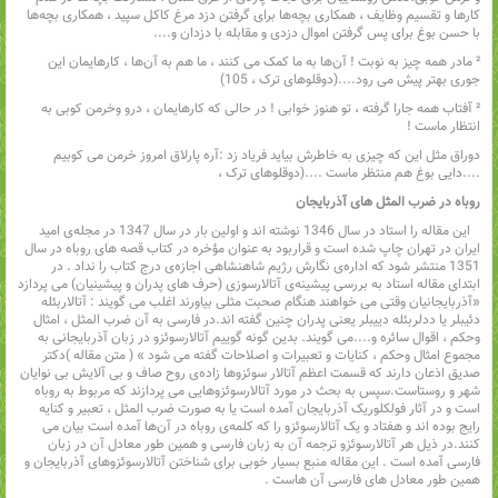
کارها و تقسیم وظایف‌‌ ، همکاری بچه‌ها برای گرفتن دزد مرغ کاکل سپید‌‌ ، همکاری بچه‌ها
با حسن بوغ برای پس گرفتن اموال دزدی و مقابله با دزدان و....
² مادر همه چیز به نوبت ! آن‌ها به ما کمک می کنند‌‌ ، ‌ما هم به آن‌ها‌ ، ‌کارهایمان این
جوری بهتر پیش می رود....(دوقلوهای ترک‌ ، ‌105)
² آفتاب همه جارا گرفته‌‌ ، تو هنوز خوابی ! در حالی که کارهایمان‌ ، ‌درو وخرمن کوبی به
انتظار ماست !
دوراق مثل این که چیزی به خاطرش بیاید فریاد زد :‌آره پارلاق امروز خرمن می کوبیم
....دایی بوغ هم منتظر ماست ....(دوقلوهای ترک‌ ،
روباه در ضرب المثل های آذربایجان
این مقاله را استاد در سال 1346 نوشته اند و اولین بار در سال 1347 در مجله‌ی امید
ایران در تهران چاپ شده است و قراربود به عنوان مؤخره در کتاب قصه های روباه در سال
1351 منتشر شود که اداره‌ی نگارش رژیم شاهنشاهی اجازه‌ی درج کتاب را نداد . در
ابتدای مقاله استاد به بررسی پیشینه‌ی آتالارسوزی (حرف های پدران و پیشینیان) می پردازد
«آذربایجانیان وقتی می خواهند هنگام صحبت مثلی بیاورند اغلب می گویند : آتالاربئله
دئیبلر یا ددلربئله دییبلر یعنی پدران چنین گفته اند.در فارسی به آن ضرب المثل‌ ، امثال
وحکم‌‌ ، اقوال سائره و....می گویند. بدین گونه گوییم آتالارسوئزو در زبان آذربایجانی به
مجموع امثال وحکم‌‌ ، کنایات و تعبیرات و اصلاحات گفته می شود » ( متن مقاله )دکتر
صدیق اذعان دارند که قسمت اعظم آتالار سوئزوها زاده‌ی روح صاف و بی آلایش بی نوایان
شهر و روستاست.سپس به بحث در مورد آتالارسوئزوهایی می پردازند که مربوط به روباه
است و در آثار فولکلوریک آذربایجان آمده است یا به صورت ضرب المثل‌ ، ‌تعبیر و کنایه
رایج بوده اند و هفتاد و یک آتالارسوئزو را که کلمه‌ی روباه در آن‌ها آمده است بیان می
کنند.در ذیل هر آتالارسوئزو ترجمه آن به زبان فارسی و همین طور معادل آن در زبان
فارسی آمده است . این مقاله منبع بسیار خوبی برای شناختن آتالارسوئزوهای آذربایجان و
همین طور معادل های فارسی آن هاست .