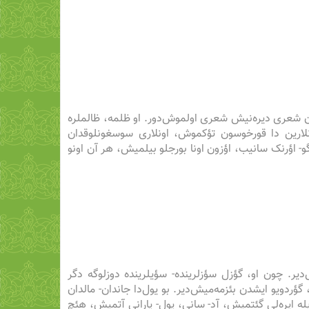
ون شعری دیره‌نیش شعری اولموش‌دور. او ظلمه، ظالملره
نلارین دا قورخوسون تؤکموش، اونلاری سوسغونلوقدان
و- اؤرنک سانیب، اؤزون اونا بورجلو بیلمیش، هر آن اونو
. چون او، گؤزل سؤزلرینده- سؤیلرینده دوزلوگه دگر
دویو ایشدن بئزمه‌میش‌دیر. بو یول‌دا جاندان- مالدان
له ایره‌لی گئتمیش، آد- سانی، پول- پارانی آتمیش، هئچ