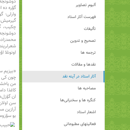
دوشونجه 
آلبوم تصاویر
گؤره ده ا
وارلی- گو
فهرست آثار استاد
گیرمیش‌د
چکیب، گئ
تألیفات
دوشونجه‌ل
محمدزاده
تصحیح و تدوین
شعرلرینده
اونونلا ا
ترجمه ها
نقدها و مقالات
«بیزیم سؤ
آثار استاد در آینه نقد
چون کی ا
من یاخشی
مصاحبه ها
کاغذا دام
ان گؤزل‌د
کنگره ها و سخنرانی‌ها
سن اولان
آرازین مس
اشعار استاد
بو سؤزوم
فعالیتهای مطبوعاتی