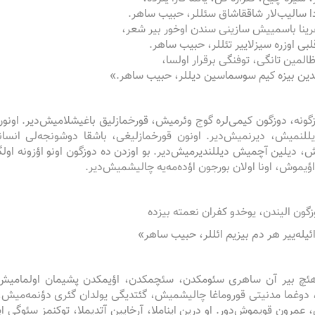
دا سالیب‌لار شاققاشاق سئللر، حبیب ساهر.
رینا باسمییش سازینی سندن اوخور بیر شعر،
لبی اوزره سیزلاییر تئللر، حبیب ساهر.
المین تانگی، توفنگی برقرار اولسا،
دین بیزه کیم سوسماسین دیللر، حبیب ساهر.»
گونه، دوزگون کیمی‌لره گوج وئرمیش، قورخمازلیق باغیشلامیش‌دیر. اون
للنمیش، دیرنمیش‌دیر. اونون قورخمازلیغی، باشقا دوشونجه‌لی انسا
 دیلین آچمیش دیللندیرمیش‌دیر. بو اوزدن ‌ده دوزگون اونو اؤزونه اولگ
یموش، اونا اولان بورجون اؤده‌مه‌یه چالیشمیش‌دیر.
زگون الیندن، یوخدو کفران نعمته بیزده
ئیله‌ییر هر دم بیزیم ائللر، حبیب ساهر»
ئچ بیر آن ساهری سئومکدن، سئچمکدن، اؤیمکدن پشیمان اولمامیش‌دیر
دوغما مدنیتی قوروماغا چالیشمیش، گئتدیگی یولدان گئری دؤنمه‌میش، گؤر
مرون قویموش‌دور. او درین ایناملا، آرخایین آتدیملا، توکنمز سئوگی ای