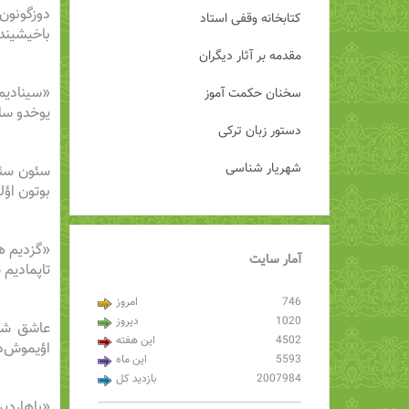
دوزگونون
کتابخانه وقفی استاد
باخیشیندا
مقدمه بر آثار دیگران
«سینادیم،
سخنان حکمت آموز
یوخدو سا
دستور زبان ترکی
شهریار شناسی
سئون سئوگ
بوتون اؤل
«گزدیم هر
آمار
سایت
تاپمادیم 
746
امروز
1020
دیروز
عاشق شاع
4502
این هفته
اؤیموش‌د
5593
این ماه
2007984
بازدید کل
«باهاردیر