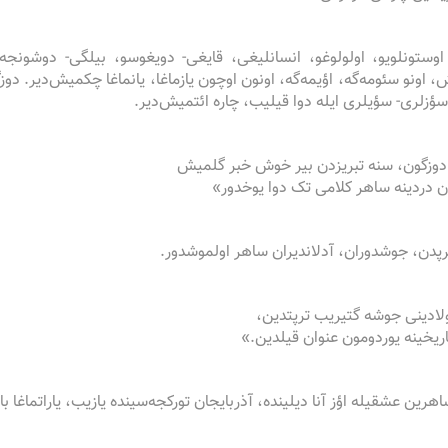
وستونلویو، اولولوغو، انسانلیغی، قایغی- دویغوسو، بیلگی- دوشونجه‌س
 اونو سئومه‌گه، اؤیمه‌گه، اونون اوچون یازماغا، یانماغا چکمیش‌دیر. دوزگ
زلری- سؤیلری ایله دوا قیلیب، چاره ائتمیش‌دیر.
وزگون، سنه تبریزدن بیر خوش خبر گلمیش
 دردینه ساهر کلامی تک دوا یوخدور»
رپدن، جوشدوران، آدلاندیران ساهر اولموشدور.
لادینی جوشه گتیریب ترپتدین،
اریخینه یوردومون عنوان قیلدین.»
هرین عشقیله اؤز آنا دیلینده، آذربایجان تورکجه‌سینده یازیب، یاراتماغا ب