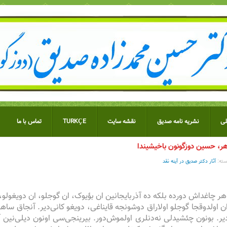
ی
نشریه نامه صدیق
نقشه سایت
TURKÇE
تماس با ما
، حسین دوزگونون باخیشیندا
ته:
آثار دکتر صدیق در آینه نقد
ر چاغداش دورده بلکه ده آذربایجانین ان بؤیوک، ان گوجلو، ان دویغولو
ن اولدوقجا گوجلو اولاراق دوشونجه قایناغی، دویغو کانی‌دیر. آنجاق س
یر. بونون چئشیدلی نه‌دنلری اولموش‌دور. بیرینجی‌سی اونون دیلی‌نین