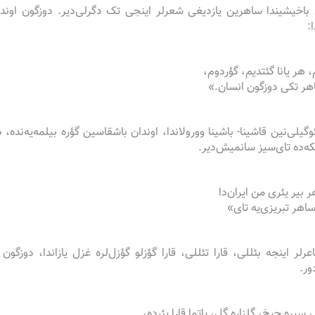
 باخیشیندا ساهرین یازدیغی شعرلر اینجی تک دگرلی‌دیر. دوزگون اوند
:
 هر یانا گئتدیم، گؤردوم،
هر تکی دوزگون انسان.»
یلی‌نین قاشینا- باشینا وورولاندا، اوندان باشقاسین گؤره بیلمه‌یه‌نده،
که‌ده تای‌سیز سانمیش‌دیر.
 بیر یئری من ایران‌دا
ساهر تبریزی‌یه تای»
رلر اینجه بئللی، قارا تئللی، قارا گؤزلو گؤزل‌لره غزل یازاندا، دو
ور.
، سیره چیخ، گلزاره گل، یاتما قارا یئرده،