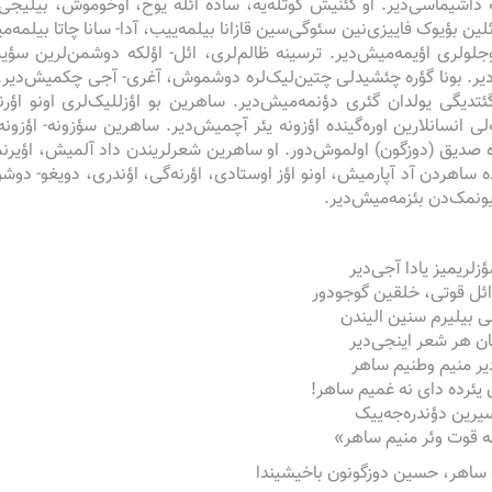
داشیماسی‌دیر. او گئنیش کوتله‌یه، ساده ائله یوخ، اوخوموش، بیلیجی، د
ئلین بؤیوک فاییزی‌نین سئوگی‌سین قازانا بیلمه‌ییب، آدا- سانا چاتا بیلمه‌م
جلو‌لری اؤیمه‌میش‌دیر. ترسینه ظالم‌لری، ائل- اؤلکه دوشمن‌لرین سؤیم
یر. بونا گؤره چئشیدلی چتین‌لیک‌لره دوشموش، آغری- آجی چکمیش‌دیر. آن
تدیگی یولدان گئری دؤنمه‌میش‌دیر. ساهرین بو اؤزللیک‌لری اونو اؤرنه‌
ی انسانلارین اوره‌گینده اؤزونه یئر آچمیش‌دیر. ساهرین سؤزونه- اؤزو
 صدیق (دوزگون) اولموش‌دور. او ساهرین شعرلریندن داد آلمیش، اؤیرنمیش
 ساهردن آد آپارمیش، اونو اؤز اوستادی، اؤرنه‌گی، اؤندری، دویغو- دوش
ؤیونمک‌دن بئزمه‌میش‌دیر.
زلریمیز یادا آجی‌دیر
ئل قوتی، خلقین گوجودور
 بیلیرم سنین الیندن
ان هر شعر اینجی‌دیر
یر منیم وطنیم ساهر
 یئرده دای نه غمیم ساهر!
یرین دؤندره‌جه‌ییک
ه قوت وئر منیم ساهر»