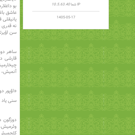
IP شما
10.5.63.40
بو داغلار
عاشق باغ
1405-05-17
یانیقلی ق
نه قدری ظ
سن اؤیرت
ساهر دوز
قارشی دی
چیخارمیش،
آنمیش، اؤ
«اؤپور دو
سنی یاد ا
دوزگون ه
وئرمیش، 
کئچمیش، ع