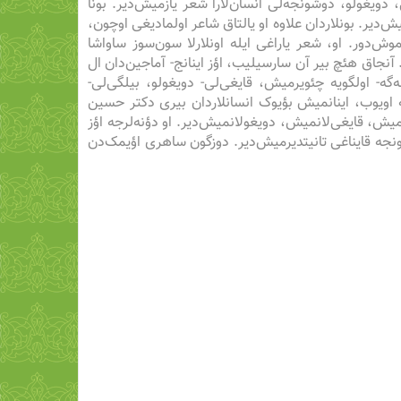
ویغولو، دوشونجه‌لی انسان‌لارا شعر یازمیش‌دیر. بونا
یش‌دیر. بونلاردان علاوه او یالتاق شاعر اولمادیغی اوچون،
وش‌دور. او، شعر یاراغی ایله اونلارلا سون‌سوز ساواشا
جاق هئچ بیر آن سارسیلیب، اؤز اینانج- آماجین‌دان ال
گه- اولگویه چئویرمیش، قایغی‌لی- دویغولو، بیلگی‌لی-
نه اویوب، اینانمیش بؤیوک انسانلاردان بیری دکتر حسین
‌، قایغی‌لانمیش، دویغولانمیش‌دیر. او دؤنه‌لرجه اؤز
ونجه قایناغی تانیتدیرمیش‌دیر. دوزگون ساهری اؤیمک‌دن