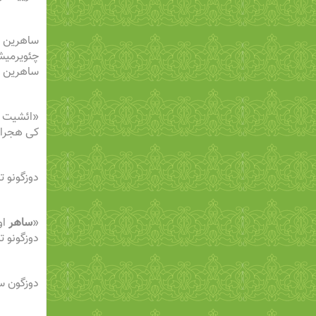
ساهرین ا
چئویرمیش،
ساهرین سؤ
«ائشیت د
کی هجران
دوزگونو ت
«
ساهر
او
دوزگونو ت
دوزگون سا