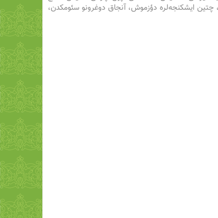
موش، چتین ایشکنجه‌لره دؤزموش، آنجاق دوغرونو سئومکدن،