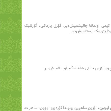
ن کیمی اولماغا چالیشمیش‌دیر. گؤزل یازماغی، گؤزللیک
‌دا یئریمک ایسته‌میش‌دیر.
ون اؤزون حقلی هابئله گوجلو سانمیش‌دیر.
اوچون، اؤزون ساهرین یولوندا گؤردویو اوچون، ساهر ده