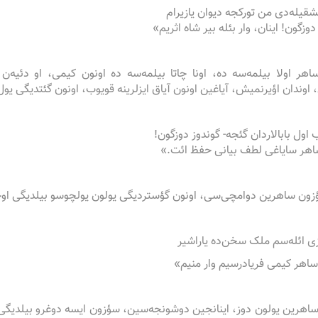
قیله‌دی من تورکجه دیوان یازیرام
دوزگون! اینان، وار بئله بیر شاه اثریم»
اهر اولا بیلمه‌سه‌ ده، اونا چاتا بیلمه‌سه ‌ده اونون کیمی، او دئیه‌
، اوندان اؤیرنمیش، آیاغین اونون آیاق ایزلرینه قویوب، اونون گئتدیگی یول
اول بابالاردان گئجه- گوندوز دوزگون!
اهر سایاغی لطف بیانی حفظ ائت.»
ؤزون ساهرین دوامچی‌سی، اونون گؤستردیگی یولون یولچوسو بیلدیگی اوچ
ی ائله‌سم ملک سخن‌ده یاراشیر
اهر کیمی فریاد‌رسیم وار منیم»
ساهرین یولون دوز، اینانجین دوشونجه‌سین، سؤزون ایسه دوغرو بیلدیگی 