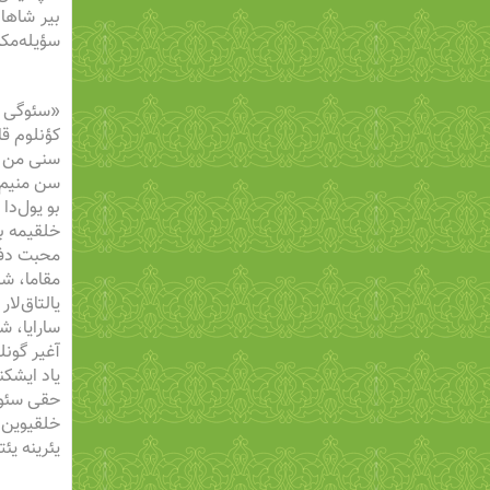
بیر شاها،
سؤیله‌مکد
«سئوگی س
کؤنلوم قا
سنی من س
سن منیم 
بو یول‌دا
خلقیمه بس
محبت دفتر
مقاما، شه
یالتاق‌لار
سارایا، ش
آغیر گونل
یاد ایشکن
حقی سئوم
خلقیوین ا
یئرینه یئ