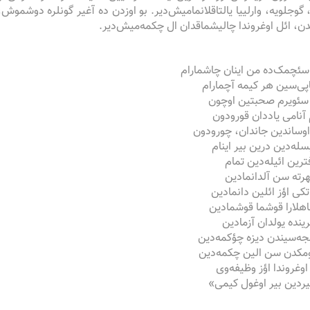
 گوجلویه، وارلییا یالتاقلانمامیش‌دیر. بو اوزدن‌ ده آغیر گونلره دوش
ن، ائل اوغروندا چالیشماقدان ال چکمه‌میش‌دیر.
ئچمک‌ده من اینان چاشمارام
پی‌سین هر کیمه آچمارام
ئویرم صحبتین اوچون
آنامی یاددان قورودون
 اوساندین جاندان، چورودون
له‌دین درین بیر اینام
ین ائیله‌دین تمام
رته سن آلدانمادین
 تکی اؤز ائلین دانمادین
اهلارا قوشما قوشمادین
رینده یولدان آزمادین
جه‌سیندن دیزه چؤکمه‌دین
کدن سن الین چکمه‌دین
وغروندا اؤز وظیفه‌وی
تیردین بیر اوغول کیمی»