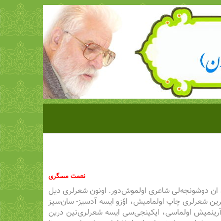
نعمت مسگری
، ان دوشونجه‌لی شاعری اولموش‌دور. اونون شعرلری دیل
اهرین شعرلری چاپ اولمامیش، اؤزو ایسه آدسیز- سان‌سیز
 آرینمیش اولماسی، ایکینجی‌سی ایسه شعرلری‌نین درین