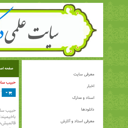
صفحه اصل
معرفی سایت
حبیب ساهر
اخبار
دس
اسناد و مدارک
دانلودها
حبیب ساه
باخیمیندا
معرفی استاد و آثارش
قالمیش‌د