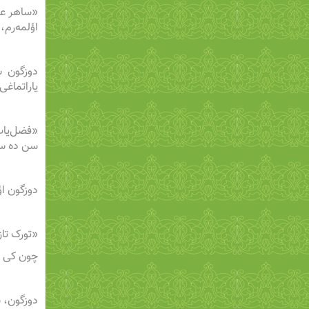
«ساهر عش
اؤلمه‌رم، 
دوزگون س
یاراتماغی
«فضل‌یاب 
سن ‌ده س
دوزگون ا
«تورک تاز
چون کی س
دوزگون، 