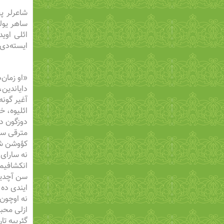
شاعرلر په
ساهر یولو
ائلی اوید
ایسته‌دی.
«او زمان‌
دایاندین،
آغیر گونه
ائلیوه، خ
دوزگون دو
مترقی سؤز
کؤوشن شا
نه سارای،
انکشافیمی
سن آچدیغی
ایندی ده
نه اوچون 
ازلی محب
گئرییه ت