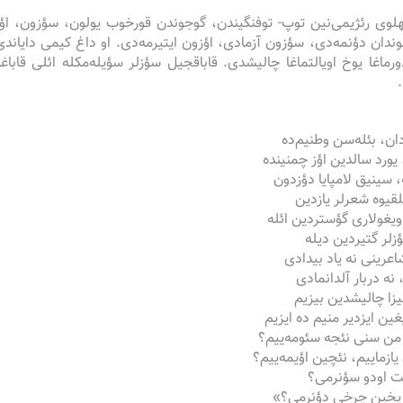
لوی رئژیمی‌نین توپ- توفنگیندن، گوجوندن قورخوب یولون، سؤزون، اؤزون آزا
ندان دؤنمه‌دی، سؤزون آزمادی، اؤزون ایتیرمه‌دی. او داغ کیمی دایاندی،
ورماغا یوخ اویالتماغا چالیشدی. قاباقجیل سؤزلر سؤیله‌مکله ائلی قاباغا
دان، بئله‌سن وطنیم‌ده
 یورد سالدین اؤز چمنینده
، سینیق لامپایا دؤزدون
لقیوه شعرلر یازدین
یغولاری گؤستردین ائله
لر گتیردین دیله
عرینی نه یاد بیدادی
 نه دربار آلدانمادی
زا چالیشدین بیزیم
ن ایزدیر منیم ده ایزیم
 من سنی نئجه سئومه‌ییم؟
یازماییم، نئچین اؤیمه‌ییم؟
ت اودو سؤنرمی؟
اریخین چرخی دؤنرمی؟»