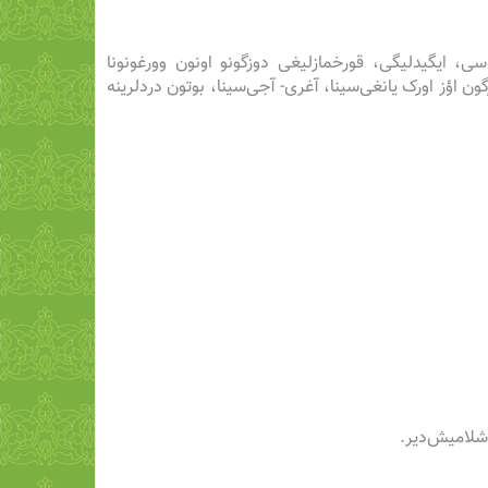
ی، ایگیدلیگی، قورخمازلیغی دوزگونو اونون وورغونونا
ون اؤز اورک یانغی‌سینا، آغری- آجی‌سینا، بوتون دردلرینه
اشلامیش‌دیر.