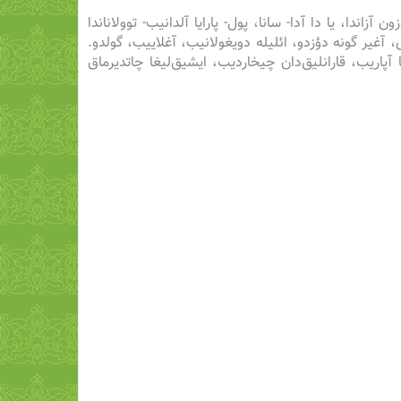
ندا، یا دا آدا- سانا، پول- پارایا آلدانیب- توولاناندا
 آغیر گونه دؤزدو، ائلیله دویغولانیب، آغلاییب، گولدو.
 آپاریب، قارانلیق‌دان چیخاردیب، ایشیق‌لیغا چاتدیرماق