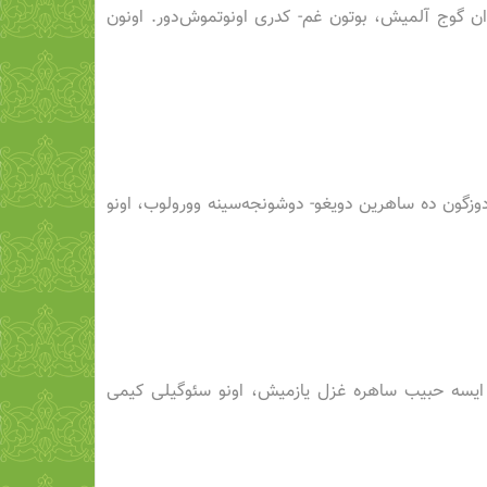
ان گوج آلمیش، بوتون غم- کدری اونوتموش‌دور. اونون
 دوزگون‌ ده ساهرین دویغو- دوشونجه‌سینه وورولوب، اونو
زگون ایسه حبیب ساهره غزل یازمیش، اونو سئوگیلی کیمی