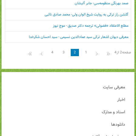
صمد بهرنگی منظومه‌سی- جابر آلیشان
گلشن راز ترکی به روایت شیخ الوان ولی- محمد صادق نائبی
مطلع الاعتقاد «فضولی» ترجمه دکتر صدیق - موج نیوز
معرفی دیوان اشعار ترکی سید عمادالدین نسیمی - سید احسان شکرخدا
صفحه2 از4
1
2
3
4
معرفی سایت
اخبار
اسناد و مدارک
دانلودها