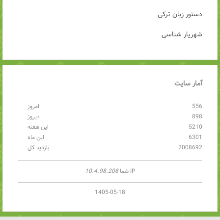
دستور زبان ترکی
شهریار شناسی
آمار
سایت
556
امروز
898
دیروز
5210
این هفته
6301
این ماه
2008692
بازدید کل
IP شما
10.4.98.208
1405-05-18