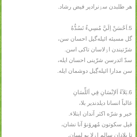
هر طلبدن سۏنرادېر فیض رشاد.
5.اَحْسَنْ اِلَيَّ مُسِيءٌ تَسُدُّهُ
گل مسیئه ائیله‌گیل احسان سن،
شرّتیندن اۏلاسان تاکی اسن.
سدّ ائدرسن شرّینی احسان ایله،
سن مدارا ائیله‌ڲیل دوشمان ایله.
6.بَلاَءً اَلاِنْسَانِ فِي اَللِّسَانِ
غالباً انسانا دیلدندیر بلا،
خیر و شرّه اکثر آندان ابتلاء.
قېل سکوتون مٌهرۆنۆ آنا نشان،
تا بلادان سالم اۏلا بو لسان.