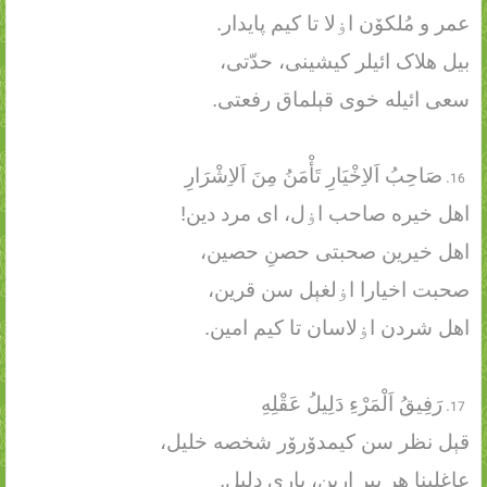
عمر و مُلکۆن اۏلا تا کیم پایدار.
بیل هلاک ائیلر کیشینی، حدّتی،
سعی ائیله خوی قېلماق رفعتی.
صَاحِبُ اَلاِخْيَارِ تَأْمَنُ مِنَ اَلاِشْرَارِ
اهل خیره صاحب اۏل، ای مرد دین!
اهل خیرین صحبتی حصنِ حصین،
صحبت اخیارا اۏلغېل سن قرین،
اهل شردن اۏلاسان تا کیم امین.
رَفِيقُ اَلْمَرْءِ دَلِيلُ عَقْلِهِ
قېل نظر سن کیمدۆرۆر شخصه خلیل،
عاغلېنا هر بیر ارین، یاری دلیل.