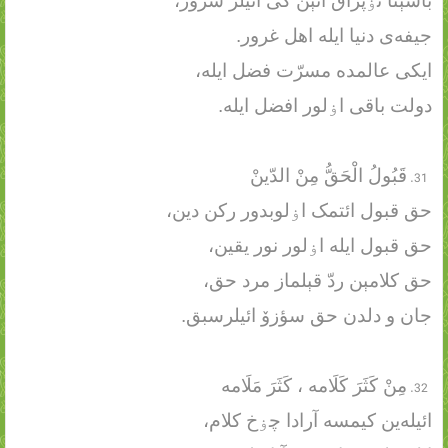
باشېنا تۏپراق آتېن کی ائیلر سرور،
جیفه‌ی دنیا ایله اهل غرور.
ایکی عالمده مسرّت فضل ایله،
دولت باقی اۏلور افضل ایله.
قَبُولُ الْحَقُّ مِنْ الدّینْ
حق قبول ائتمک اۏلوبدور رکن دین،
حق قبول ایله اۏلور نور یقین،
حق کلامېن ردّ قېلماز مرد حق،
جان و دلدن حق سؤزۆ ائیلرسبق.
مِنْ کَثَرَ کَلَامه ، کَثَرَ مَلَامه
ائیله‌ین کیمسه آرادا چۏخ کلام،