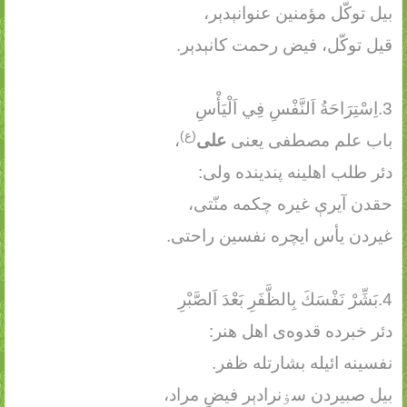
بیل توکّل مؤمنین عنوانېدېر،
قیل توکّل، فیض رحمت کانېدېر.
3.اِسْتِرَاحَةُ اَلنَّفْسِ فِي اَلْيَأْسِ
(ع)
باب علم مصطفی یعنی
علی
،
دئر طلب اهلینه پندینده ولی:
حقدن آیرې غیره چکمه منّتی،
غیردن یأس ایچره نفسین راحتی.
4.بَشِّرْ نَفْسَكَ بِالظَّفَرِ بَعْدَ اَلصَّبْرِ
دئر خبرده قدوه‌ی اهل هنر:
نفسینه ائیله بشارتله ظفر.
بیل صبیردن سۏنرادېر فیضِ مراد،