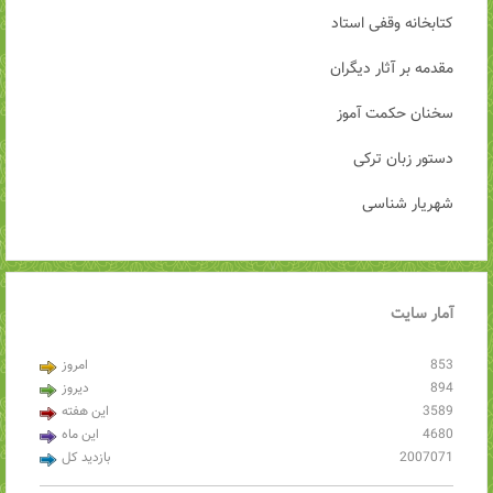
کتابخانه وقفی استاد
مقدمه بر آثار دیگران
سخنان حکمت آموز
دستور زبان ترکی
شهریار شناسی
آمار
سایت
853
امروز
894
دیروز
3589
این هفته
4680
این ماه
2007071
بازدید کل