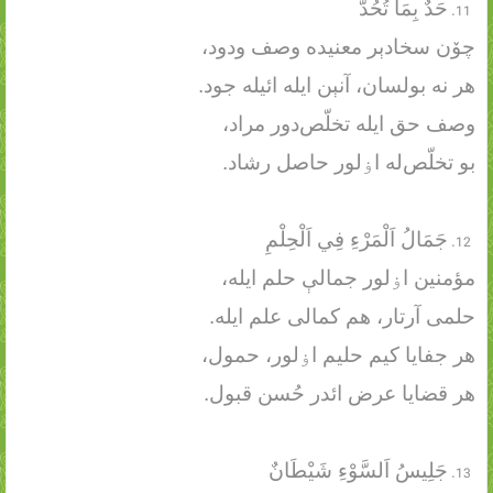
حَدٌ بِمَا تُحُدُّ
چۆن سخادېر معنیده وصف ودود،
هر نه بولسان، آنېن ایله ائیله جود.
وصف حق ایله تخلّص‌دور مراد،
بو تخلّص‌له اۏلور حاصل رشاد.
جَمَالُ اَلْمَرْءِ فِي اَلْحِلْمِ
مؤمنین اۏلور جمالې حلم ایله،
حلمی آرتار، هم کمالی علم ایله.
هر جفایا کیم حلیم اۏلور، حمول،
هر قضایا عرض ائدر حُسن قبول.
جَلِيسُ اَلسَّوْءِ شَيْطَانٌ