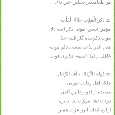
هر طعامیدیر بخیلین عین داء.
ذکر الْمَوْتِ جِلَاءُ الْقَلْبِ
مؤمن ایسن، موتی ذکر ائیله دلا!
موت ذکرینده گلر قلبه جلا.
هدم ائدر لذّات نفسی ذکر موت،
غافل اۏلما، ائیلمه اذکاری فوت.
دُولَة الاَرْذال ، آفة الرِّجَالِ
ملکة اهل رذالت دولتی،
معنیده اۏلدو رجالېن آفتی.
دولتِ اهل مروّت بیل یقین،
ارلره آندان ایرر عزت همین.