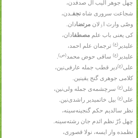
چهل جوهر آلېب آل صدفدن،
شجاعت سروری شاه
نجف
ـدن،
وصّی وارث اۏلان
مرتضا
دان.
کی یعنی باب علم
مصطفا
دان،
(ع)
علیدیر
ترجمان علم احمد،
(ع)
(ص)
علیدیر
ساقی حوض محمد
.
(ع)
علی
دیر قطب جمله عارفی‌نین،
کلامی جوهری گنج یقینین.
(ع)
علی
سرچشمه‌ی جمله ولی‌نین،
(ع)
علی
بیل خاتمیدیر راشدی‌نین.
نظر سالدېم حکم گنجینه‌سینه،
چهل دُرّ نظم ائدم جان رشته‌سینه.
نظمده وار ایسه، نولا قصوری،