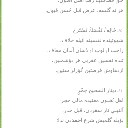
حق قضاسېنا رضا اصل اصول،
هر نه گلسه، عرض قېل حُسنِ قبول.
خَالِفْ نَفْسَكَ تَسْتَرحْ
شهوتینده نفسینه ائیله خلاف،
راحت اۏلوب اۏلاسان آندان معاف.
تنده نفسین عقربی هر دۆشمنین،
اژدهاوش فرصتین گؤزلر سنین.
دینار السحیح حِجْرٍ
اهل بُخلون معنیده مالی حجر،
آلتېنې نار سقردن، قېل حذر.
بؤیله گلمیش شرع
احمد
دن ندا: