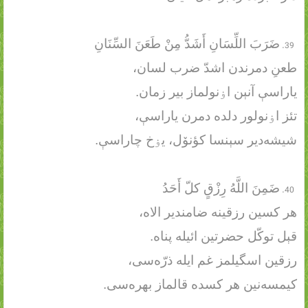
ضَرَبَ اللِّسَانِ أَشَدُّ مِنْ طَعَنَ السِّنَانِ
طعنِ دمرندن اشدّ ضرب لسان،
یاراسې آنېن اۏنولماز بیر زمان.
تئز اۏنولور دلده دمرن یاراسې،
شیشه‌دیر سېنسا کؤنۆل، یۏخ چاراسې.
ضَمِنَ اللَّهُ رِزْقٍ کلّ أَحَدُ
هر کسین رزقینه ضامندیر الاه،
قېل توکّل حضرتین ائیله پناه.
رزقین اسگیلمز غم ایله ذرّه‌سی،
کیمسه‌نین هر کسده قالماز بهره‌سی.