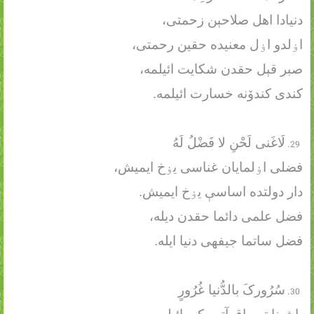
دنیادا اهل صلاحېن زحمتی،
اۏلدو اۏل معنیده حقین رحمتی،
صبر قېل حقدن شکایت ائیلمه،
کندی کندۆنه خسارت ائیلمه.
لَاغَنی لَحْنِ لا فَضْلُ لَهُ
فضلی اۏلمایان غناسی یۏخ ایمیش،
دار دولتده اساسې یۏخ ایمیش.
فضل علمی دائما حقدن دیله،
فضل ساتما جیفهی دنیا ایله.
سُرُورکَ بالدُّنیا غُرُورٍ