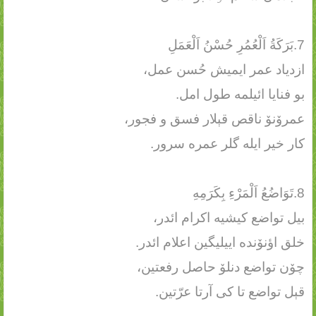
7.بَرَكَةُ اَلْعُمُرِ حُسْنُ اَلْعَمَلِ
ازدیاد عمر ایمیش حُسن عمل،
بو فنایا ائیلمه طول امل.
عمرۆنۆ ناقص قېلار فسق و فجور،
کار خیر ایله گلر عمره سرور.
8.تَوَاضُعُ اَلْمَرْءِ بِكَرَمِهِ
بیل تواضع کیشیه اکرام ائدر،
خلق اؤنۆنده اییلیگین اعلام ائدر.
چۆن تواضع دنلۆ حاصل رفعتین،
قېل تواضع تا کی آرتا عرّتین.