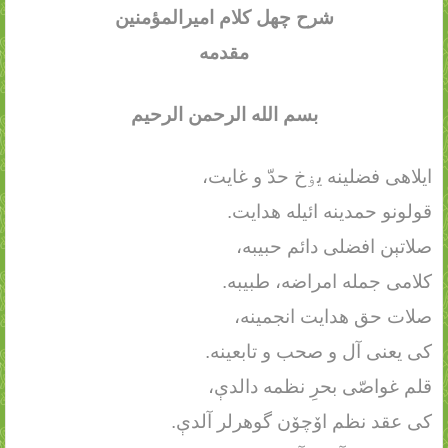
شرح چهل کلام امیرالمؤمنین
مقدمه
بسم الله الرحمن الرحیم
ایلاهی فضلینه یۏخ حدّ و غایت،
قولونو حمدینه ائیله هدایت.
صلاتېن افضلی دائم حبیبه،
کلامی جمله امراضه، طبیبه.
صلات حق هدایت انجمینه،
کی یعنی آل و صحب و تابعینه.
قلم غواصّی بحرِ نظمه دالدې،
کی عقد نظم اۆچۆن گوهرلر آلدې.