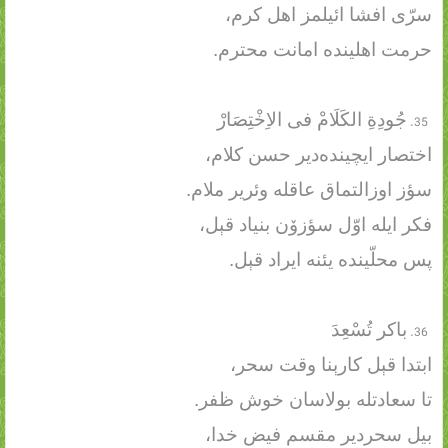
سرّی افشا ائیلمز اهل کرم،
حرمت اهلینده امانت محترم.
جُودِةِ الکَلَامْ فی الاِخْتِصَارْ
اختصار ایچینده‌دیر حسن کلام،
سؤز اوزالتماق عاقله وئریر ملام.
فکر ایله اوّل سؤزۆن بنیاد قېل،
پس محلّینده یئنه ایراد قېل.
باکر تُسْعِدَ
ابتدا قېل کارېنا وقت سحر،
تا سعادتله بولاسان خوش ظفر.
بیل سحردیر مقسم فیض خدا،