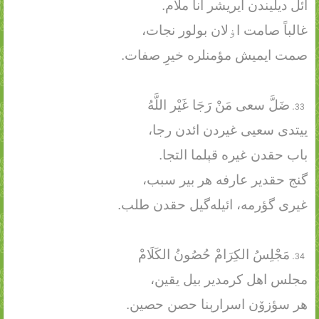
ائل دیلیندن ایریشر آنا ملام.
غالباً صامت اۏلان بولور نجات،
صمت ایمیش مؤمنلره خیرِ صفات.
ضَلَّ سعی مَنْ رَجَا غَیْر اللَّهُ
ییتدی سعیی غیردن ائدن رجا،
باب حقدن غیره قېلما التجا.
گنج حقدیر عارفه هر بیر سبب،
غیری گؤرمه، ائیله‌گیل حقدن طلب.
مَجْلِسُ الکِرَامْ حُصُونُ الکَلَامْ
مجلس اهل کرمدیر بیل یقین،
هر سؤزۆن اسرارېنا حصن حصین.