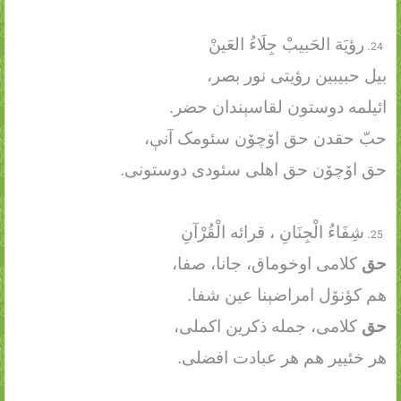
رؤیَة الحَبیبْ جِلَاءُ العَینْ
بیل حبیبین رؤیتی نور بصر،
ائیلمه دوستون لقاسېندان حضر.
حبّ حقدن حق اۆچۆن سئومک آنې،
حق اۆچۆن حق اهلی سئودی دوستونی.
شِفَاءُ الْجِنَانِ ، قرائه الْقُرْآنِ
حق
کلامی اوخوماق، جانا، صفا،
هم کؤنۆل امراضېنا عین شفا.
حق
کلامی، جمله ذکرین اکملی،
هر خئییر هم هر عبادت افضلی.