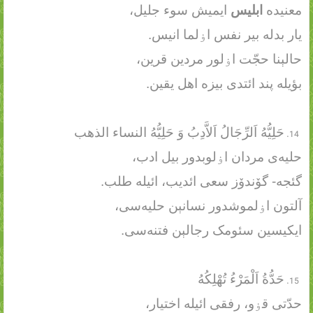
معنیده
ابلیس
ایمیش سوء جلیل،
یار بدله بیر نفس اۏلما انیس.
حالېنا حجّت اۏلور مردین قرین،
بؤیله پند ائتدی بیزه اهل یقین.
حَلِيُّهُ اَلرِّجَالُ اَلاَّدِبُ وَ حَلِيُّهُ النساء الذهب
حلیه‌ی مردان اۏلوبدور بیل ادب،
گئجه- گۆندۆز سعی ائدیب، ائیله طلب.
آلتون اۏلموشدور نسانېن حلیه‌سی،
ایکیسین سئومک رجالېن فتنه‌سی.
حَدُّةُ اَلْمَرْءُ تُهْلِكُهُ
حدّتی قۏو، رفقی ائیله اختیار،