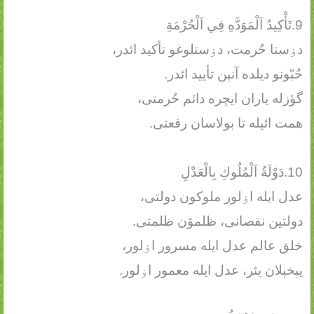
9.تَأْكِيدُ اَلْمَوَدَّهِ فِي اَلْحُرْمَةِ
دۏستا حُرمت، دۏستلوغو تأکید ائدر،
حُبّونو دیلده آنېن تأیید ائدر.
گؤزله یاران ایچره دائم حُرمتی،
همت ائیله تا بولاسان رفعتی.
10.دَوْلَةُ اَلْمُلُوكِ بِالْعَدْلِ
عدل ایله اۏلور ملوکون دولتی،
دولتین نقصانی، ظلمۆن ظلمتی.
خلق عالم عدل ایله مسرور اۏلور،
یېخېلان یئر، عدل ایله معمور اۏلور.