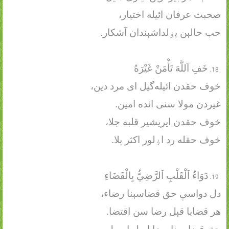
صحبت عرفان ائیله اختیار،
حب حالېن یۏلداشېندان آشکار.
خَفِ اَللَّهَ تَأْمَنْ غَيْرَهُ
خوف حقدن ائیله‌گیل ای مرد دین،
غیردن مولا سنی ائده امین.
خوف حقدن ایریشیر قلبه جلا،
خوف حقله رد اۏلور اکثر بلا.
دَوَاءُ اَلْقَلْبِ اَلرَّضِيُّ بِالْقَضَاءِ
دل دواسې حق قضاسېنا رضاء،
هر قضایا قېل رضا سن اقتضا.