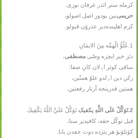
کرمله ستر ائدر عرفان نوری.
حریمی
‌نین بودور اصل اصولو،
کرم اهلینده‌دیر عذرۆن قبولو.
1.عُلُوُّ الْهمِّه مِنَ الايمَانِ
دئر خبر ایچره وصّی
مصطفی
،
ساقی کوثر اۏلان کانِ صفا:
رکن دین اۏلدو علوّ همتّین،
همتین قدرینجه آرتار رفعتین.
2.تَوَکَّلْ عَلَى اللَّهِ یکفیک
تَوَكَّلْ عَلَيَّ اَللَّهُ يَكْفِيكَ
قېل توکّل حقه، کافیدیر سنا،
کؤنلۆنۆ هر یئرده دوت حقدن یانا.