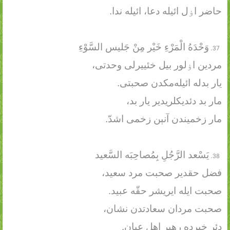
حاضر اۏل ائیله دعا، ائیله ندا.
وَحْدَهُ الْمَرْءِ خَیْر مِنْ جَلیس السَّوْءِ
مردین اۏلور بیل خئییرلی وحدتی،
یار بدله ائیله‌مکدن صحبتی.
مار بد دئدیکلریدیر یار بد،
مار زخمیندن آنېن زخمی اشدّ.
یَسْعد الرَّجُلِ بِمُصاحِبَه السَّعید
فضل حقدیر صحبت مرد سعید،
صحبت ایله ایریشر حقّه عبید.
صحبت مردان سعادتدن نشان،
دئر خبرده رهبر اهل عیان.