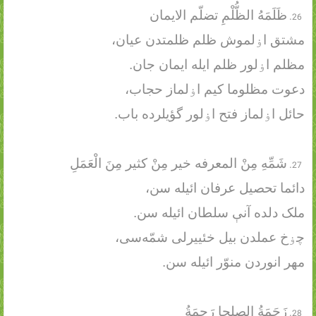
ظَلَمَهُ الظُّلْمِ تضلّم الایمان
مشتق اۏلموش ظلم ظلمتدن عیان،
مظلم اۏلور ظلم ایله ایمان جان.
دعوت مظلوما کیم اۏلماز حجاب،
حائل اۏلماز فتح اۏلور گؤیلرده باب.
شَمِّهِ مِنْ المعرفه خیر مِنْ کثیر مِنَ الْعَمَلِ
دائما تحصیل عرفان ائیله ‌سن،
ملک دلده آنې سلطان ائیله ‌سن.
چۏخ عملدن بیل خئییرلی شمّه‌سی،
مهر انوردن منوّر ائیله‌ سن.
زَحَمَةُ الصلحا رَحِمَةُ