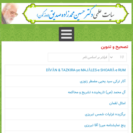
تصحیح و تدوین
DĪVĀN & TAZKIRA-ye MAJĀLES-e SHOARĀ-e RUM
آثار ترکی سید یحیی مضطر زنوزی
آل محمد (ص) تاريخينده تشريح و محاكمه
امثال لقمان
برگزیده غزلیات شمس تبریزی
پنج نمایشنامه میرزا آقا تبریزی