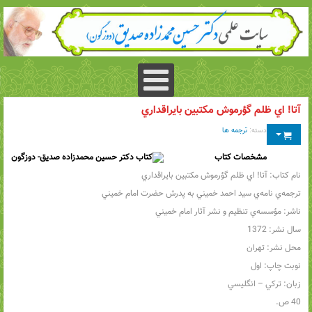
آتا! اي ظلم گؤرموش مكتبين بايراقداري
دسته:
ترجمه ها
مشخصات کتاب
نام كتاب: آتا! اي ظلم گؤرموش مكتبين بايراقداري
ترجمه‌ي نامه‌ي سيد احمد خميني به پدرش حضرت امام خميني
ناشر: مؤسسه‌ي تنظيم و نشر آثار امام خميني
سال نشر: 1372
محل نشر: تهران
نوبت چاپ: اول
زبان: تركي – انگليسي
40 ص.