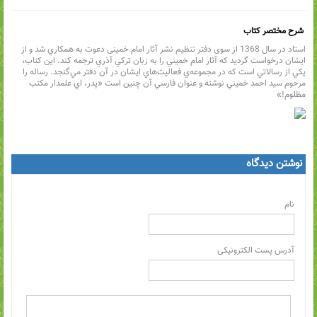
شرح مختصر كتاب
استاد در سال 1368 از سوی دفتر تنظیم نشر آثار امام خمینی دعوت به همكاري شد و از
ايشان درخواست گرديد كه آثار امام خميني را به زبان تركي آذري ترجمه كند. اين كتاب،
يكي از رسالاتي است كه در مجموعه‌ي فعاليت‌هاي ايشان در آن دفتر مي‌گنجد. رساله را
مرحوم سيد احمد خميني نوشته و عنوان فارسي آن چنين است «پدر، اي علمدار مكتب
مظلوم!»
نوشتن دیدگاه
نام
آدرس پست الکترونیکی