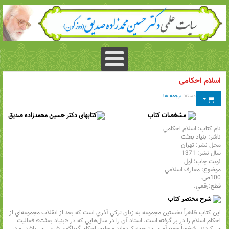
اسلام احکامی
دسته:
ترجمه ها
مشخصات کتاب
نام كتاب: اسلام احكامي
ناشر: بنياد بعثت
محل نشر: تهران
سال نشر: 1371
نوبت چاپ: اول
موضوع: معارف اسلامي
100ص.
قطع:رقعي.
شرح مختصر كتاب
اين كتاب ظاهراً نخستين مجموعه به زبان تركي آذري است كه بعد از انقلاب مجموعه‌اي از
احكام اسلام را در بر گرفته است. استاد آن را در سال‌هايي كه در «بنياد بعثت» فعاليت