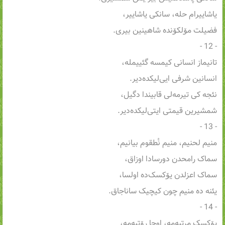
یاشاییرام حله، سانکی یاشاییر،
فضیلت مۆلکۆنده شاهینین بیری.
- 12 -
تانیماز انسانی کیمسه گئییمله،
انسانین شرفی ایی‌لیکده‌دیر.
نئجه کی تیرمه‌لی قابیندا دگیل،
شمشیرین قیمتی ایتی‌لیکده‌دیر.
- 13 -
منیم لحنیم، منیم نُطقوم بیانیم،
سماک رامحدن دورسادا اوزاق،
سماک اعزلدن یۆکسک‌ده اولسا،
یئنه ده منیم چون کیچیک ساناجاق.
- 14 -
یۆکسک مرتبه‌مه، اوجا رۆتبه‌مه،