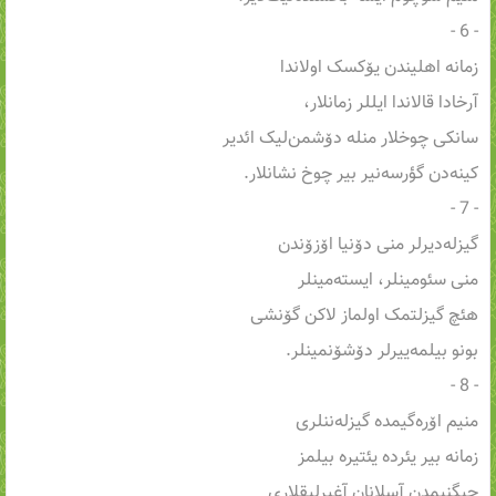
- 6 -
زمانه اهلیندن یۆکسک اولاندا
آرخادا قالاندا ایللر زمانلار،
سانکی چوخلار منله دۆشمن‌لیک ائدیر
کینه‌دن گؤرسه‌نیر بیر چوخ نشانلار.
- 7 -
گیزله‌دیرلر منی دۆنیا اۆزۆندن
منی سئومینلر، ایسته‌مینلر
هئچ گیزلتمک اولماز لاکن گۆنشی
بونو بیلمه‌ییرلر دۆشۆنمینلر.
- 8 -
منیم اۆره‌گیمده گیزله‌ننلری
زمانه بیر یئرده یئتیره بیلمز
چیگنیمدن آسلانان آغیرلیقلاری