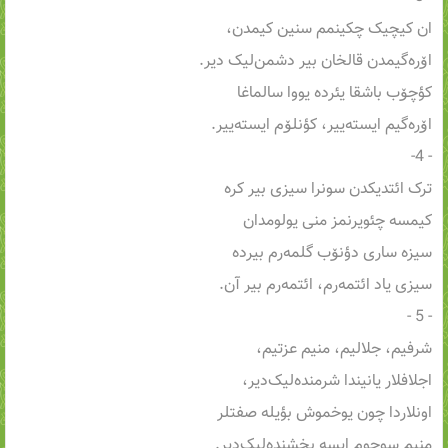
ان کیچیک چکینمم سنین کیمدن،
اۆره‌گیمدن قالخان بیر دشمن‌لیک دیر.
کؤچۆب باشقا یئرده یووا سالماغا
اۆره‌گیم ایسته‌ییر، کؤنلۆم ایسته‌ییر.
- 4-
ترک ائتدیکدن سونرا سیزی بیر کره
کیمسه چئویرنمز منی یولومدان
سیزه ساری دؤنۆب گلمه‌رم بیرده
سیزی یاد ائتمه‌رم، ائتمه‌رم بیر آن.
- 5 -
شرفیم، جلالیم، منیم عزتیم،
اجلافلار یانیندا شرمنده‌لیک‌دیر،
اونلاردا چون یوخموش بؤیله صفتلر
منیم سوچوم ایسه بخشنده‌لیک‌دیر.