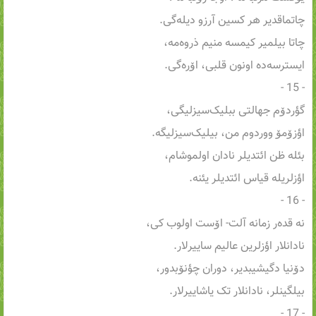
چاتماقدیر هر کسین آرزو دیله‌گی.
چاتا بیلمیر کیمسه منیم ذروه‌مه،
ایسترسه‌ده اونون قلبی، اۆره‌گی.
- 15 -
گؤردۆم جهالتی ببلیک‌سیزلیگی،
اؤزۆمۆ ووردوم من، بیلیک‌سیزلیگه.
بئله ظن ائتدیلر نادان اولموشام،
اؤزلریله قیاس ائتدیلر یئنه.
- 16 -
نه قده‌ر زمانه آلت- اۆست اولوب کی،
نادانلار اؤزلرین عالیم ساییرلار.
دۆنیا دگیشیبدیر، دوران چؤنۆبدور،
بیلگینلر، نادانلار تک یاشاییرلار.
- 17 -