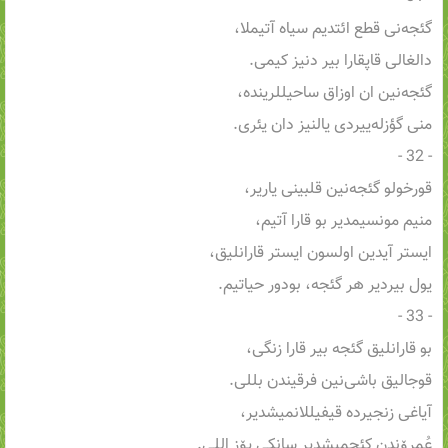
گئجه‌نی قطع ائتدیم سیاه آتیملا،
دالغالی قاپقارا بیر دنیز کیمی.
گئجه‌نین ان اوزاق ساحیللرینده،
منی گؤزله‌ییردی یالنیز دان یئری.
- 32 -
قورخولو گئجه‌نین قلبینی یاریر،
منیم مونسیمدیر بو قارا آتیم،
ایستر آیدین اولسون ایستر قارانلیق،
یول بیردیر هر گئجه، بودور حیاتیم.
- 33 -
بو قارانلیق گئجه بیر قارا زنگی،
قوجالیق باشی‌نین فرقیندن بللی.
آیاغی زنجیرده قیفیللانمیشدیر،
عُمرۆندن کئچمیشدیر سانکی یۆز اللی.