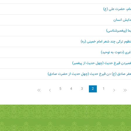
مام، حضرت علی (ع)
یدایش انسان
یما (پیغمبرشناسی)
نظوم ترکی چند شعر امام خمینی (ره)
غری (دعوت به توحید)
بردن قیرخ حدیث (چهل حدیث از پیغمبر)
ر صادق (ع) دن قيرخ حديث (چهل حدیث از حضرت صادق)
5
4
3
2
1