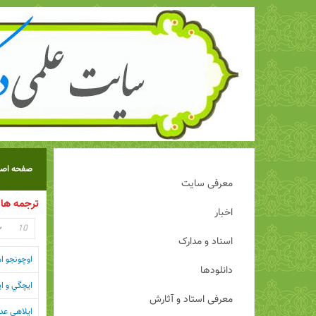
صفحه اصل
معرفی سایت
ترجمه ها
اخبار
اسناد و مدارک
اوچونجو ا
دانلودها
ايچگي و ا
معرفی استاد و آثارش
ایلاهی عد