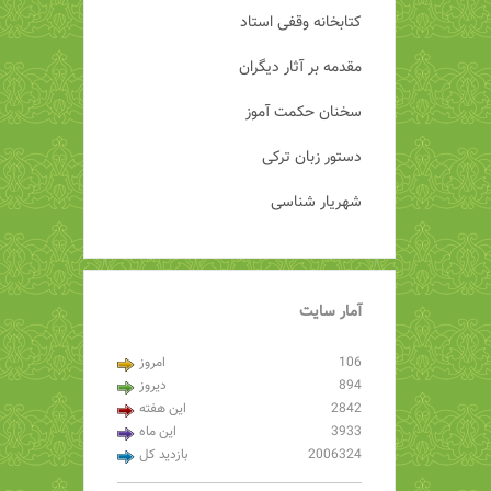
کتابخانه وقفی استاد
مقدمه بر آثار دیگران
سخنان حکمت آموز
دستور زبان ترکی
شهریار شناسی
آمار
سایت
106
امروز
894
دیروز
2842
این هفته
3933
این ماه
2006324
بازدید کل