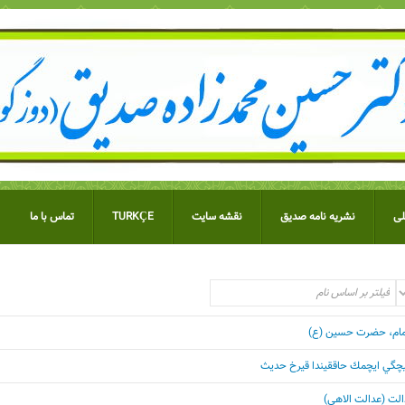
ی
نشریه نامه صدیق
نقشه سایت
TURKÇE
تماس با ما
مام، حضرت حسین (ع)
يچگي ايچمك حاققيندا قيرخ حديث
الت (عدالت الاهی)