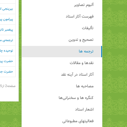
آلبوم تصاویر
بیرینجی ا
فهرست آثار استاد
پیرامون پ
تألیفات
پیغمبر تان
تصحیح و تدوین
ترجمه‌ی م
توحیده چا
ترجمه ها
حضرت پیغم
نقدها و مقالات
حضرت جعف
آثار استاد در آینه نقد
مصاحبه ها
صفحه2 از5
کنگره ها و سخنرانی‌ها
اشعار استاد
فعالیتهای مطبوعاتی