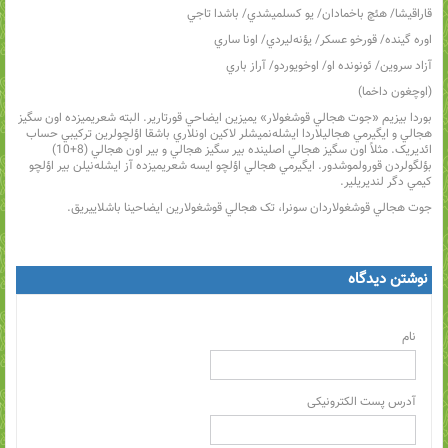
قاراقيشا/ هئچ باخمادان/ يو کسلميشدي/ باشدا تاجي
اوره گينده/ قورخو عسکر/ يؤنه‌ليردي/ اونا ساري
آزاد سروين/ ئونونده او/ اوخويوردو/ آراز باري
(اوچغون داخما)
بوردا بيزيم «جوت هجالي قوشغولار» يميزين ايضاحي قورتارير. البته شعريميزده اون سگيز
هجالي و ايگيرمي هجاليلاردا ايشله‌نميشلر لاکين اونلاري باشقا اؤلچولرين ترکيبي حساب
ائديريک. مثلاً اون سگيز هجالي اصلينده بير سگيز هجالي و بير اون هجالي (8+10)
بؤلگولردن قورولموشدور. ايگيرمي هجالي اؤلچو ايسه شعريميزده آز ايشله‌نيلن بير اؤلچو
کيمي دگر لنديريلير.
جوت هجالي قوشغولاردان سونرا، تک هجالي قوشغولارين ايضاحينا باشلاييريق.
نوشتن دیدگاه
نام
آدرس پست الکترونیکی