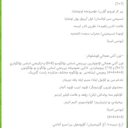
(7+7)
بير کز اوزونو گؤرن/ عؤمرونجه اونوتمايا،
تسبيحي سن اولاسان/ اول آيروق يول توتمايا.
طاعت ائدن زاهيده/ نظرين ائدر ايسه،
اونودا تسبيحيني/ محراب سجده ائتمه‌يه.
(يونس امره)
• اون آلتی هجالي قوشغولار:
اون آلتي هجالي اؤلچولرين بيرينجي اساس بؤلگوسو (8+8) و ايکينجي اساس بؤلگولري
(7+9) و (9-7) بيچيملردير. لاکين عموميتله بيرينجي اساس بؤلگو و بو بؤلگونون
(4+4+4+4) بيچيمي ايشله‌نير. بو بؤلگويه مختلف متنلرده راست گليريک.
نئده‌م من بو کؤنول ايله/ منيم ايله بئله دورماز،
معشوق اوزون گؤردومگر/ اؤيود لنيب اؤيود آلماز.
کؤنلوم منه يولداش ايکن/ زؤهد و طاعت قيلير ايديم
ييخيلدي بو ترتيبلريم/ کؤنولسورم، اليم ائرمز.
(يونس امره)
(4+4+4+4)
آرخ ديبينده/ آغ گئيينميش/ گؤيومتول بير/سرو آغاجي