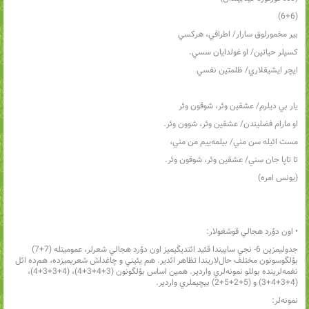
(6+6)
بير مخمورلوق سارار/ اطرافي، هرکسي
کسيلر حياتين/ او غولدايان سسي.
ايچر ايشيقلاري/ ظلمتين نفسي
يار بي ديلرم/ عشقين وئر، شوقون وئر
او مارام فضليندن/ عشقين وئر، شوون وئر.
مست ائيله سن مني/ بيلمه‌ييم من مني،
تا تاپا جان سني/ عشقين وئر، شوقون وئر.
(يونس امره)
• اون دؤرد هجالي قوشغولار:
جدوليمزين 6- نجي ساييندا قئيد ائتديگيميز اون دؤرد هجالي شعرلر، عموميتله (7+7)
بؤلگوسونون مختلف حال‌لاريندا تظاهر ائدير. هم يئيني و چاغداش شعريميزده، هم‌ده ائل
نغمه‌لرينده بوللو نمونه‌لري واردير. همين اساس بؤلگونون (3+4+3+4)، (4+3+3+4)،
(4+3+4+3) و (5+2+5+2) بيچيملري واردير.
نمونه‌لر: