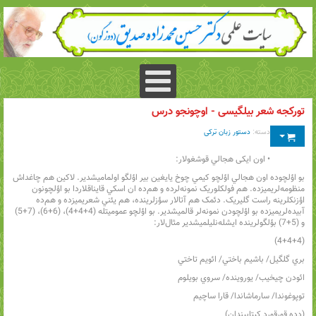
تورکجه شعر بیلگیسی - اوچونجو درس
دسته:
دستور زبان ترکی
• اون ایکی هجالي قوشغولار:
بو اؤلچوده اون هجالي اؤلچو کيمي چوخ يايغين بير اؤلگو اولماميشدير. لاکين هم چاغداش
منظومه‌لريميزده. هم فولکلوريک نمونه‌لرده و هم‌ده ان اسکي قايناقلاردا بو اؤلچونون
اؤزنکلرينه راست گليريک. دئمک هم آتالار سؤزلرينده، هم يئني شعريميزده و هم‌ده
آبيده‌لريميزده بو اؤلچودن نمونه‌لر قالميشدير. بو اؤلچو عموميتله (4+4+4)، (6+6)، (7+5)
و (5+7) بؤلگولرينده ايشله‌نليلميشدير مثال‌لار:
(4+4+4)
بري گلگيل/ باشيم باختي/ ائويم تاختي
ائودن چيخيب/ يوروينده/ سروي بويلوم
توپوغوندا/ سارماشاندا/ قارا ساچيم
(دده قورقورد کيتابيندان)