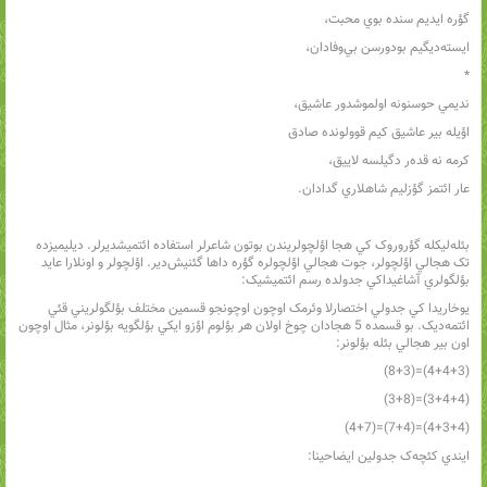
گؤره‌ ايديم سنده بوي محبت،
ايسته‌ديگيم بودورسن بي‌وفادان،
*
نديمي حوسنونه اولموشدور عاشيق،
اؤيله بير عاشيق کيم قوولونده صادق
کرمه نه قده‌ر دگيلسه لاييق،
عار ائتمز گؤزليم شاهلاري گدادان.
بئله‌ليکله گؤروروک کي هجا اؤلچولريندن بوتون شاعرلر استفاده ائتميشديرلر. ديليميزده
تک هجالي اؤلچولر، جوت هجالي اؤلچولره گؤره داها گئنيش‌دير. اؤلچولر و اونلارا عايد
بؤلگولري آشاغيداکي جدولده رسم ائتميشيک:
يوخاريدا کي جدولي اختصارلا وئرمک اوچون اوچونجو قسمين مختلف بؤلگولريني قئي
ائتمه‌ديک. بو قسمده 5 هجادان چوخ اولان هر بؤلوم اؤزو ايکي بؤلگويه بؤلونر، مثال اوچون
اون بير هجالي بئله بؤلونر:
(4+4+3)=(8+3)
(3+4+4)=(3+8)
(4+3+4)=(7+4)=(4+7)
ايندي کئچه‌ک جدولين ايضاحينا: