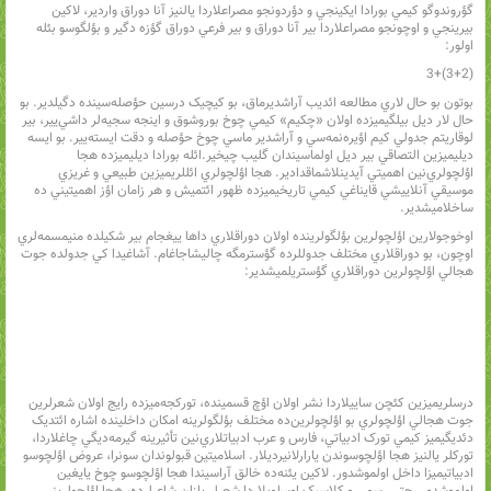
گؤروندوگو کيمي بورادا ايکينجي و دؤردونجو مصراعلاردا يالنيز آنا دوراق واردير، لاکين
بيرينجي و اوچونجو مصراعلاردا بير آنا دوراق و بير فرعي دوراق گؤزه دگير و بؤلگوسو بئله
اولور:
(3+2)+3
بوتون بو حال لاري مطالعه ائديب آراشديرماق، بو کيچيک درسين حؤصله‌سينده دگيلدير. بو
حال لار ديل بيلگيميزده اولان «چکيم» کيمي چوخ بوروشوق و اينجه سجيه‌لر داشي‌يير، بير
لوقاريتم جدولي کيم اؤيره‌نمه‌سي و آراشدير ماسي چوخ حؤصله و دقت ايسته‌يير. بو ايسه
ديليميزين التصاقي بير ديل اولماسيندان گليب چيخير.ائله بورادا ديليميزده هجا
اؤلچولري‌نين اهميتي آيدينلاشماقدادير. هجا اؤلچولري ائللريميزين طبيعي و غريزي
موسيقي آنلاييشي قايناغي کيمي تاريخيميزده ظهور ائتميش و هر زامان اؤز اهميتيني ده
ساخلاميشدير.
اوخوجولارين اؤلچولرين بؤلگولرينده اولان دوراقلاري داها ييغجام بير شکيلده منيمسمه‌لري
اوچون، بو دوراقلاري مختلف جدوللرده گؤسترمگه چاليشاجاغام. آشاغيدا کي جدولده جوت
هجالي اؤلچولرين دوراقلاري گؤستريلميشدير:
درسلريميزين کئچن ساييلاردا نشر اولان اؤچ قسمينده، تورکجه‌ميزده رايج اولان شعرلرين
جوت هجالي اؤلچولري بو اؤلچولرين‌ده مختلف بؤلگولرينه امکان داخلينده اشاره ائتديک
دئديگيميز کيمي تورک ادبياتي، فارس و عرب ادبياتلاري‌نين تأثيرينه گيرمه‌ديگي چاغلاردا،
تورکلر يالنيز هجا اؤلچوسوندن يارارلانيرديلار. اسلاميتين قبولوندان سونرا، عروض اؤلچوسو
ادبياتيميزا داخل اولموشدور. لاکين يئنه‌ده خالق آراسيندا هجا اؤلچوسو چوخ يايغين