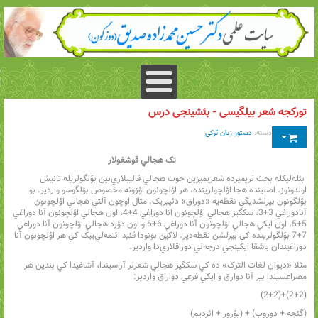
تورکجه شعر بیلگیسی - بئشینجی درس
دسته:
دستور زبان ترکی
تک هجالي قوشغولار
بئله‌ليکله بحث لريميزده شعريميزين جوت هجالي قاليبلاري‌نين بؤلگولريله تانيش
اولدونوز. اصلينده هجا اؤلچولرينده، هر اؤلچونون اؤزونه مخصوص بؤلگوسو واردير. بو
بؤلگونون بيرلشديگي نقظه‌يه «دوراق» دئييريک. مثال اوچون آلتي هجالي اؤلچونون
آنادوراغي 3+3، سکگيز هجالي اؤلچونون انا دوراغي 4+4، اون هجالي اؤلچونون آنا دوراغي
5+5، اون ايکي هجالي اؤلچونون آنا دوراغي 6+6 و اون دؤرد هجالي اؤلچونون آنا دوراغي
7+7 بؤلگولرينده کي بيرلشن نقطه‌دير. لاکين بونودا قئيد ائتمه‌لي‌ييک کي هر اؤلچونون آنا
دوراغيندان باشقا ايکينجي درجه‌لي دوراقلاري‌دا واردير.
مثلا «ديوان لغات الترک» ده کي سکگيز هجالي شعرلر آراسيندا، آشاغيدا کي بندين هر
مصراعسيندا بير آنا دوارق و ايکي فرعي دواراق واردير:
(2+2)+(2+2)
(گئجه + دوروب) + (يؤرور + ائرديم)