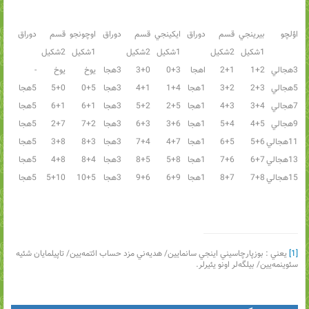
اؤلچو
بيرينجي
قسم
دوراق
ايکينجي
قسم
دوراق
اوچونجو
قسم
دوراق
1شکيل
2شکيل
1شکيل
2شکيل
1شکيل
2شکيل
3هجالي
1+2
2+1
اهجا
0+3
3+0
3هجا
يوخ
يوخ
-
5هجالي
2+3
3+2
1هجا
1+4
4+1
3هجا
0+5
5+0
5هجا
7هجالي
3+4
4+3
1هجا
2+5
5+2
3هجا
6+1
6+1
5هجا
9هجالي
4+5
5+4
1هجا
3+6
6+3
3هجا
7+2
2+7
5هجا
11هجالي
5+6
6+5
1هجا
4+7
7+4
3هجا
8+3
3+8
5هجا
13هجالي
6+7
7+6
1هجا
5+8
8+5
3هجا
8+4
4+8
5هجا
15هجالي
7+8
8+7
1هجا
6+9
9+6
3هجا
10+5
5+10
5هجا
[1]
يعني : بوزپارچاسيني اينجي سانمايين/ هديه‌ني مزد حساب ائتمه‌يين/ تاپيلمايان شئيه
سئوينمه‌يين/ بيلگه‌لر اونو يئيرلر.