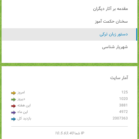
مقدمه بر آثار دیگران
سخنان حکمت آموز
دستور زبان ترکی
شهریار شناسی
آمار
سایت
125
امروز
1020
دیروز
3881
این هفته
4972
این ماه
2007363
بازدید کل
IP شما
10.5.63.40