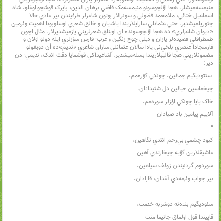
اولموشدور. حتي رسمي و کلاسيک اوسلوبلاردا شعرلر يازان شاعرلرده، هجا اؤلچولريني
منيمسه‌ميشلر. هجا اؤلچوسونو منيمسه‌مک قاضي برهان الدين، بايرک قوشچو اوغلو، شاه
اسماعيل ختائي، ملامحمد فضولي و سونرالار بوتون شاعرلر طرفيندن بير عادي حالا
چئوريلميشدير. حتي عثمانلي سارايلاريندا ياشايان و خالق شعري اوسلوبونا اهميت وئرمين
«ديوان شاعرلري» ده هجا اؤلچوسونده ان اويناق شعرلريني يازميشديرلار. مثال اچون
طمطراقلي قصيده‌لر يازان و ديلي چوخ زنگين و عرب- فارس سؤزلري ايله دولو اولان و
فارسجادا عنصري بلخي‌ني يادا سالان عثمانلي ساراي شاعري «نديم»‌ده أن دويغولو
مضمونلاريني هجا قاليبلاريندا بسله‌ميشدير. آشاغيداکي قوشمايا دقت ائدک، نديمي- دن
دير:
سئتوديگيم جمالين، چونکي گؤره‌مم،
چيخماسين خيالين دل شئيدادان.
خاک پايا چونکي اؤزلر سوره‌مم،
آلاييم پيامين باد صبادان
*
کبود چشمي بي‌رحم ائتدي نگاهين،
عاشيقلارين گؤيه چيخارتدي آهين
سوردوم گردنيندن زولف سياهين،
بير جواب وئرمه‌دي آغدان، قارادان،
سئوديگيم بنده‌نه دوشربه خدمت،
قاپيندا قول اولماق جانيما منت