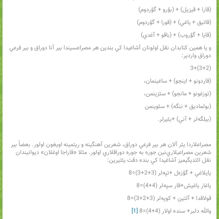
(قارا + قيزيل) + (بؤرو + گؤردوم)
(قاتيق + ياغي) + (قورا + گؤردوم)
(قايا + گؤروب) + (باقو + آغدي)
و يا همين کتابدان نقل اولونان آشاغيدا کي بندين هر مصراعسيندا بير آنا دوراق و بير فرعي
دوراق واردير:
(3+2)+3
(قاردونو + اينجو) + ساغينمان،
(توزغونو + مانجو) + سئزينمن،
(بولماديق + ننگه) + سئوينمن
(بيلگه‌لر + آني) +يئيرلر.
مصراعلاردا يئر آلان هر بير فرعي دوراق، شعرين آهنگينه و ريتمينه اويغون اولور. بعضاً بير
شعرين مصراعيلاري‌نين جوره به جوره دوراقلاري اولور. مثلا «قاراجا اوغلان» ديوانيندان
نقل ائتديگيميز آشاغيدا کي بنده دقت يئتيرين:
يايلاغي + گؤزه‌ل +تپه‌لر (3+2+3)=8
ياغار ياغيش+قار سپه‌لر (4+4)=8
قولاقدا + آلتين + کوپه‌لر (3+2+3)=8
والله دلبر+ سنده اولار (4+4)=8
[1]