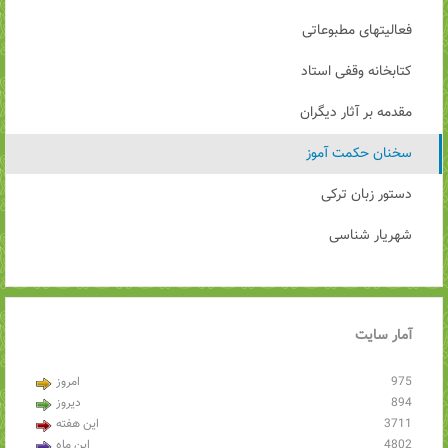
فعالیتهای مطبوعاتی
کتابخانه وقفی استاد
مقدمه بر آثار دیگران
سخنان حکمت آموز
دستور زبان ترکی
شهریار شناسی
آمار
سایت
975
امروز
894
دیروز
3711
این هفته
4802
این ماه