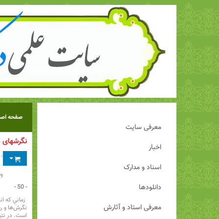
صفحه اصل
معرفی سایت
نگرشهای تو
اخبار
دس
اسناد و مدارک
وق
دانلودها
- 50 -
زماني كه ا
معرفی استاد و آثارش
نگرش‌ها و ر
است. در نتيج