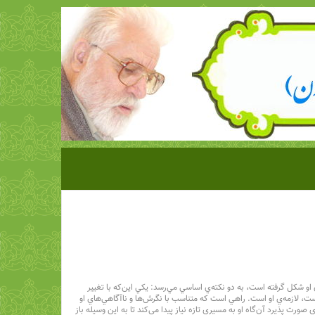
 او شكل گرفته است، به دو نكته‌ي اساسي مي‌رسد: يكي این‌که با تغيير
ت، لازمه‌ي او است. راهي است كه متناسب با نگرش‌ها و ناآگاهي‌هاي او
ورت پذيرد آن‌گاه او به مسيري تازه‌ نياز پيدا مي‌كند تا به اين وسيله باز