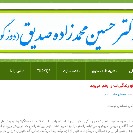
ی
نشریه نامه صدیق
نقشه سایت
TURKÇE
تماس با ما
 زندگی‌ات را رقم می‌زند
ته:
سخنان حکمت آموز
تی بشارتی نیست
نسان متوجه شود راهي كه در زندگي پيش روي او است، راهي است كه بر اساس
نگرش‌ها
و رفتارهاي
شد آگاهي دروني خويش، مي‌تواند راهش را نيز تغيير دهد. دوم این‌که راهي كه در پيش روي او اس
ه با عبور از آن راه صيقلي مي‌شود. با عبور از آن، رشد پيدا مي‌كند. زماني كه تغييري دروني در وي ص