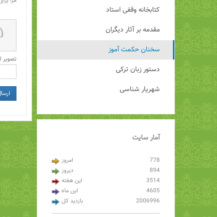
مرا برای
کتابخانه وقفی استاد
مقدمه بر آثار دیگران
سخنان حکمت آموز
تصویر ا
دستور زبان ترکی
شهریار شناسی
ارسا
آمار
سایت
778
امروز
894
دیروز
3514
این هفته
4605
این ماه
2006996
بازدید کل