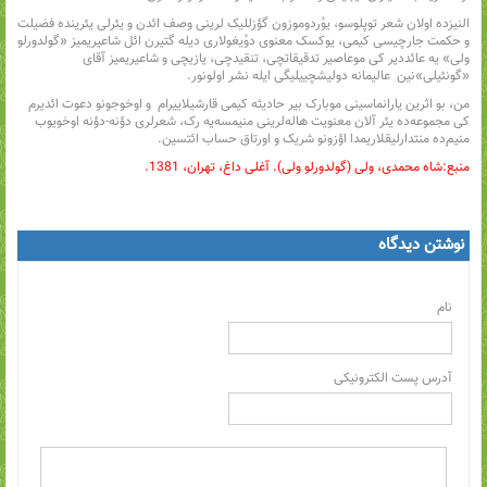
النیزده اولان شعر توپلوسو، یوُردوموزون گؤزللیک لرینی وصف ائدن و یئرلی یئرینده فضیلت
و حکمت جارچیسی کیمی، یوکسک معنوی دوُیغولاری دیله گتیرن ائل شاعیریمیز «گولدورلو
ولی» یه عائددیر کی موعاصیر تدقیقاتچی، تنقیدچی، یازیچی و شاعیریمیز آقای
«گونئیلی»‌نین عالیمانه دولیشچییلیگی ایله نشر اولونور.
من، بو اثرین یارانماسینی موبارک بیر حادیثه کیمی قارشیلاییرام و اوخوجونو دعوت ائدیرم
کی مجموعه‌ده یئر آلان معنویت هاله‌لرینی منیمسه‌یه رک، شعرلری دؤنه-دؤنه اوخویوب
منیم‌ده منتدارلیقلاریمدا اؤزونو شریک و اورتاق حساب ائتسین.
منبع:‌شاه محمدی، ولی (گولدورلو ولی). آغلی داغ، تهران، 1381.
نوشتن دیدگاه
نام
آدرس پست الکترونیکی