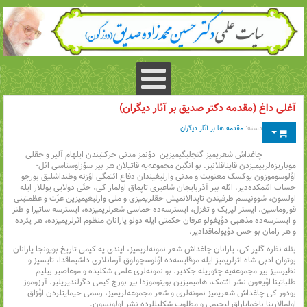
آغلی داغ (مقدمه دکتر صدیق بر آثار دیگران)
دسته:
مقدمه ها بر آثار دیگران
چاغداش شعریمیز گنجلیگیمیزین دؤنمز مدنی حرکتیندن ایلهام آلیر و حقلی
موباریزه‌لرییمیزدن قایناقلانیز. بو انگین مجموعه‌یه قاتیلان هر بیر سؤزاوستاسی ائل-
اوُلوسوموزون یوکسک معنویت و مدنی وارلیغیندان دفاع ائتمگی اؤزنه وطنداشلیق بورجو
حساب ائتمکده‌دیر. ائله بیر آذربایجان شاعیری تاپماق اولماز کی، حتّی دولایی یوللار ایله
اولسون، شوونیسم طرفیندن تاپدالانمیش حقلریمیزی و ملی وارلیغیمیزین عزّت و عظمتینی
قوروماسین. ایستر لیریک و تغزل، ایسترسه‌ده حماسی شعرلریمیزده، ایسترسه ساتیرا و طنز
و ایسترسه‌ده مذهبی دوُیغولو عرفان حکمتی ایله دولو یارانان منظوم اثرلریمیزده، هر یئرده
و هر زامان بو حس دوُیولماقدادیر.
بئله نظره گلیر کی، یارانان چاغداش شعر نمونه‌لریمیز، ایندی یه کیمی تاریخ بویونجا یارانان
بوتوان ادبی شاه اثرلریمیز ایله موقایسه‌ده اوُلوسچولوق آرمانلاری داشیماقدا، تایسیز و
نظیرسیز بیر مجموعه‌یه چئوریله جکدیر. بو نمونه‌لری علمی شکلیده و موعاصیر بیلیم
طلباتینا اوُیغون نشر ائتمک، هامیمیزین بوینوموزدا بیر بورج کیمی دگرلندیریلیر. آرزوموز
بودور کی چاغداش شعریمیز نمونه‌لری و شعر مجموعه‌لریمیز، رسمی حیمایتلردن اوُزاق
اولمالارینا باخمایاراق لیجیمی و مطلوب شکلیللرده نشر اولونسون.