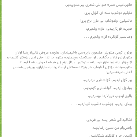
«قورتامیش صبر» عنوانلی شعری بیر مثنوی‌دیر.
مئیلیم دوشوب سنه آی گؤزل پری،
عاشیقین اولموشام، بیر دؤن باخ بری!
صبریم قورتاریبدیر، دؤزه بیلمیرم،
وصالسیز گؤللرده اۆزه بیلمیرم . . .
بونون کیمی مثنویلر، مضمون دایره‌سی باخیمیندان، هئچده عروض قالیبلاریندا اولان
مثنویلردن قالان دگیلدیر. او، سیلابیک بیچیملرده مثنوی یازاندا، حتی ادبی بزه‌کلر گتیرمه و
اؤلچۆلر ایله اویناماق هوسینه‌ده دوشور. میثال اۆچۆن «یاشدا جوان باشدا قوجا»
مثنویسینده، بۆتۆن قافیه‌لر، هر بئیتده مستقل اولمالارینا باخمایاراق، بیرینجی شخص
فعلی صیغه‌سیدیر:
بیر گۆل ایدیم، گۆلشنلری بزه‌ردیم،
بۆلبۆل ایدیم، گۆلشنلری گزه‌ردیم.
بالیق ایدیم، دریالاردا اویناردیم،
بولاق ایدیم، جوشوب داشیب قایناردیم . . .
آشاغیداکی شعر ایسه بیر غزلدیر:
راضی‌یام من سنین رضایتینه،
ائتدین چاره کؤنلۆم شیکایتینه.