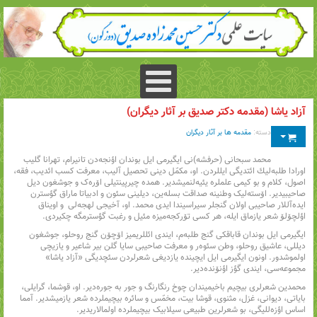
آزاد یاشا (مقدمه دکتر صدیق بر آثار دیگران)
دسته:
مقدمه ها بر آثار دیگران
محمد سبحانی (حرفشه)نی ایگیرمی ایل بوندان اؤنجه‌دن تانیرام، تهرانا گلیب
اورادا طلبه‌لیك ائتدیگی ایللردن. او، مکمّل دینی تحصیل آلیب، معرفت کسب ائدیب، فقه،
اصول، کلام و بو کیمی علملره یئیه‌لنمیشدیر. همده چیرپینتیلی اۆره‌ک و جوشغون دیل
صاحیبیدیر. اۆسته‌لیک وطنینه صداقت بسله‌ین، دیلینی سئون و ادبیاتا ماراق گؤسترن
ایده‌آللار صاحیبی اولان گنجلر سیراسیندا ایدی محمد. او، آخیجی لهجه‌لی و اویناق
اؤلچۆلۆ شعر یازماق ایله، هر کسی تۆرکجه‌میزه مئیل و رغبت گؤسترمگه چکیردی.
ایگیرمی ایل بوندان قاباقکی گنج طلبه‌م، ایندی ائللریمیز اۆچۆن گنج روحلو، جوشغون
دیللی، عاشیق روحلو، وطن سئوه‌ر و معرفت صاحیبی سایا گلن بیر شاعیر و یازیچی
اولموشدور. اونون ایگیرمی ایل ایچینده یازدیغی شعرلردن سئچدیگی «آزاد یاشا»
مجموعه‌سی، ایندی گؤز اؤنۆنده‌دیر.
محمدین شعرلری بیچیم باخیمیندان چوخ رنگارنگ و جور به جوره‌دیر. او، قوشما، گرایلی،
بایاتی، دیوانی، غزل، مثنوی، قوشا بیت، مخمّس و سائره بیچیملرده شعر یازمیشدیر. آمما
اساس اؤزه‌للیگی، بو شعرلرین طبیعی سیلابیک بیچیملرده اولمالاریدیر.