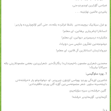
ضیاسی گؤزلرین اویدوردو منی،
یئتیردی عالمین نهایتینه . . .
بو غزل سیلابیک بیچیمده‌دیر. باشقا غزللرده بئله‌ده، حتی آغیر اؤلچولری‌ده واردیر:
انسانلارا اینام وئریر برهانین، ای معلم!
مکتبلرده درسیمیزدیر دیوانین، ای معلم!
دوشونجه‌نین تفکّرون حکیمی سن دۆنیادا،
دورولدارسان انسانلارین آل قانین، ای معلم!
محمدین شعرلری مضمون باخیمیندان‌دا رنگارنگ‌دیر. شعرلری‌نین بعضی مضمونلارینی بئله
سیرالایا بیلریک:
1. یورد سئوگیسی:
شاعیرین اۆره‌گی یوردو- یوواسی اۆچۆن چیرپینبر. او، دوغولدوغو یئر «حرفشه»نی
دلیجه‌سینه سئویر. شعر مجموعه‌سی‌نین گؤزه گلن یوردو حاققیندادیر:
گلین حرفشه‌دن سیزه سؤیله‌ییم،
گزمه‌لیدیر، گؤرمه‌لیدیر حرفشه!
و یا: