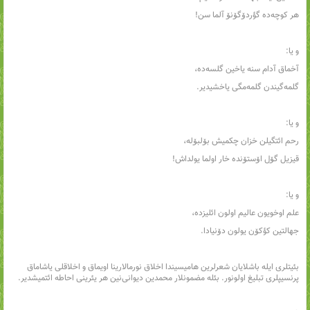
هر کوچه‌ده گؤردۆگۆنۆ آلما سن!
و یا:
آخماق آدام سنه یاخین گلسه‌ده،
گلمه‌گیندن گلمه‌مگی یاخشیدیر.
و یا:
رحم ائتگیلن خزان چکمیش بۆلبۆله،
قیزیل گۆل اۆستۆنده خار اولما یولداش!
و یا:
علم اوخویون عالیم اولون ائلیزده،
جهالتین کؤکۆن یولون دۆنیادا.
بئیتلری ایله باشلایان شعرلرین هامیسیندا اخلاق نورمالارینا اویماق و اخلاقلی یاشاماق
پرنسیپلری تبلیغ اولونور. بئله مضمونلار محمدین دیوانی‌نین هر یئرینی احاطه ائتمیشدیر.