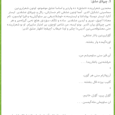
3. چیپلاق عشق:
محمدین شعرلرینده «عشق» ده واردیر و اساسا عشق موضوعو، اونون شعرلری‌نین
سماسینی تشکیل ائدیر. آمما اونون عشقی تام جسارتلی، رئال و چیپلاق عشقدیر. ایستر
آنایا، ایستر دوستا- یولداشا و ایسترسه‌ده خوشلاندیغی بیر سئوگیلی‌یه و قیزا اولسون، تام
معنادا آچیق، دورور و آیدین عشقدیر. ساده و تکلّف سۆزدۆر.هئچ نه‌یی گیزله‌میر و هر
نه‌یی چیپلاق ییان ائدیر. بونو ایسه، من شاعیر اۆچۆن بیر امتیاز ساییرام. او بو شعرلرینده
حتی معشوقه‌سی‌نین آدینی‌دا چکیر و اونا خیطاب آچیقجا اظهار عشق ائدیر:
گؤزلری‌نین یانار عشقی،
اۆره‌گیمده وار بنفشه.
*
آی قیز سنی سئومیشم من،
حرفشه‌نین باغلاریندا . . .
*
آرزولارام سنی هر گۆن،
گلیب بیزده قال بنفشه . . .
*
گؤزل پری، گؤزل خانیم،
ان سئویملی مله‌گیمسن . . .