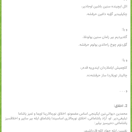
ائل ایچینده سنین باشین اوجادیر،
چکیلیبدیر گؤیه داغین حرفشه.
و یا:
گئدیردیم بیر زامان سنین یولونلا،
گؤردۆم چوخ راحاتدی یولوم حرفشه.
و یا:
کئچمیش ایاملاردان ایندی‌یه قده‌ر،
چالینار تویلاردا ساز حرفشه‌ده.
و . . .
2. اخلاق:
محمدین دیوانی‌نین ایکینجی اساس مضمونو، اخلاق نورمالارینا اویما و تمیز یاشاما
تبلیغی‌دیر. او، آزاد یاشاماغی، اخلاق نورمالاری اساسیندا یاشاماق ایله بیر ساییر و اخلاقسیز
یاشاماغی ده‌یرسیز بیلیر:
نفسین ایله جهاد ائله قارداشیم،