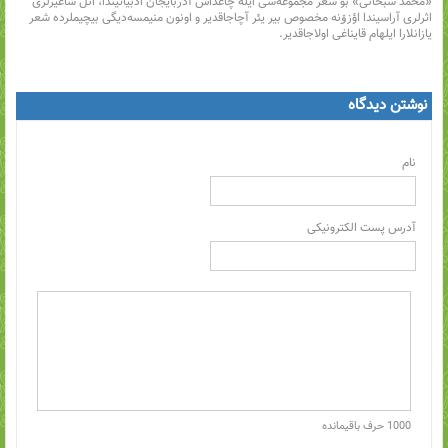
«محمد سبحانی» بو شعر مجموعه‌سی ایله چاغداش آذربایجان ادبیاتیندا، ائل شاعیرلری
اثرلری آراسیندا اؤزۆنه مخصوص بیر یئر آچاجاقدیر و اونون منیمسه‌دیگی بیچیملرده شعر
یازانلارا ایلهام قایناغی اولاجاقدیر.
نوشتن دیدگاه
نام
آدرس پست الکترونیکی
1000
حرف باقیمانده