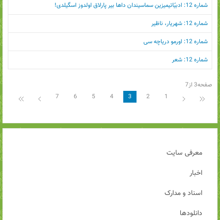
شماره 12: ادبیّاتیمیزین سماسیندان داها بیر پارلاق اولدوز اسگیلدی!
شماره 12: شهریار، ناظیر
شماره 12: اورمو دریاچه سی
شماره 12: شعر
صفحه3 از7
7
6
5
4
3
2
1
معرفی سایت
اخبار
اسناد و مدارک
دانلودها