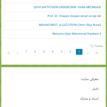
ŞEYH SAFİYÜDDİN ERDEBİLİNİN "KARA MECMUASİ
Prof. Dr. Hüseyin Düzgün email ve cep teli
MUHAKƏMƏT- ul LUĞƏTEYN (Əmir Əlişir Nəvai)
Mənzumə-Şeyx Məhəmməd Xiyabani 4
صفحه1 از7
7
6
5
4
3
2
1
معرفی سایت
اخبار
اسناد و مدارک