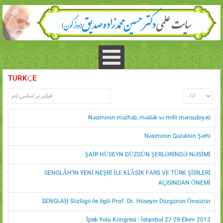
TURKÇE
Nəsiminin məzhəb, məslək və milli mənsubiyəti
Nəsiminin Qəzəlinin Şərhi
ŞAİR HÜSEYN DÜZGÜN ŞERLƏRİNDƏ NƏSİMİ
SENGLÂH’IN YENİ NEŞRİ İLE KLÂSİK FARS VE TÜRK ŞİİRLERİ
AÇISINDAN ÖNEMİ
SENGLAḪ Sözlügü ile ilgili Prof. Dr. Hüseyin Düzgünün Önsözün
İpek Yolu Kongresi - İstanbul 27-29 Ekim 2013