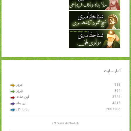
آمار
سایت
988
امروز
894
دیروز
3724
این هفته
4815
این ماه
2007206
بازدید کل
IP شما
10.5.63.40